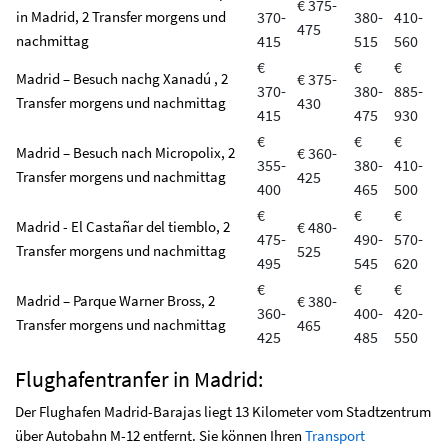
€ 375-
in Madrid, 2 Transfer morgens und
370-
380-
410-
475
nachmittag
415
515
560
€
€
€
Madrid – Besuch nachg Xanadú , 2
€ 375-
370-
380-
885-
Transfer morgens und nachmittag
430
415
475
930
€
€
€
Madrid – Besuch nach Micropolix, 2
€ 360-
355-
380-
410-
Transfer morgens und nachmittag
425
400
465
500
€
€
€
Madrid - El Castañar del tiemblo, 2
€ 480-
475-
490-
570-
Transfer morgens und nachmittag
525
495
545
620
€
€
€
Madrid – Parque Warner Bross, 2
€ 380-
360-
400-
420-
Transfer morgens und nachmittag
465
425
485
550
Flughafentranfer in Madrid:
Der Flughafen Madrid-Barajas liegt 13 Kilometer vom Stadtzentrum
über Autobahn M-12 entfernt. Sie können Ihren
Transport