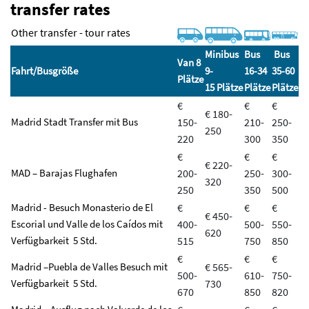
transfer rates
Other transfer - tour rates
Minibus
Bus
Bus
Van 8
Fahrt/
Busgröße
9-
16-34
35-60
Plätze
15 Plätze
Plätze
Plätze
€
€
€
€ 180-
Madrid Stadt Transfer mit Bus
150-
210-
250-
250
220
300
350
€
€
€
€ 220-
MAD – Barajas Flughafen
200-
250-
300-
320
250
350
500
Madrid - Besuch Monasterio de El
€
€
€
€ 450-
Escorial und Valle de los Caídos mit
400-
500-
550-
620
Verfügbarkeit 5 Std.
515
750
850
€
€
€
Madrid –Puebla de Valles Besuch mit
€ 565-
500-
610-
750-
Verfügbarkeit 5 Std.
730
670
850
820