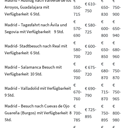
Madrid – Ausflug nach Valverde de los
€
€
€
€ 610-
Arroyos, Guadalajara mit
550-
650-
750-
750
Verfügbarkeit 6 Std.
715
830
900
€
€
€
Madrid – Tagesfahrt nach Ávila und
€ 580-
570-
600-
650-
Segovia mit Verfügbarkeit 9 Std.
725
690
800
940
€
€
€
Madrid- Stadtbesuch nach Real mit
€ 600-
580-
650-
680-
Verfügbarkeit 6 Std.
720
700
850
960
€
€
€
Madrid – Salamanca Besuch mit
€ 675-
660-
680-
750-
Verfügbarkeit 10 Std.
720
700
870
870
€
€
€
Madrid – Valladolid mit Verfügbarkeit
€ 690-
670-
715-
750-
9 Std.
790
760
870
965
Madrid – Besuch nach Cuevas de Ojo
€
€
€
€ 725-
Guareña (Burgos) mit Verfügbarkeit 8
700-
750-
800-
895
Std.
785
895
980
€
€
€