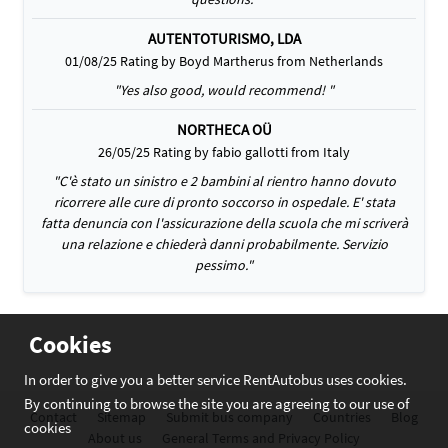
AUTENTOTURISMO, LDA
01/08/25 Rating by Boyd Martherus from Netherlands
"Yes also good, would recommend! "
NORTHECA OÜ
26/05/25 Rating by fabio gallotti from Italy
"C'è stato un sinistro e 2 bambini al rientro hanno dovuto
ricorrere alle cure di pronto soccorso in ospedale. E' stata
fatta denuncia con l'assicurazione della scuola che mi scriverà
una relazione e chiederà danni probabilmente. Servizio
pessimo."
Cookies
In order to give you a better service RentAutobus uses cookies.
By continuing to browse the site you are agreeing to our use of
Contact
Sitemap
Submit bus company
Countries
Blog
cookies
About us
General Terms and Privacy Policy