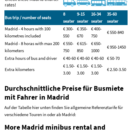
rates!
8
9-15
16-34
35-60
Bus trip / number of seats
seater
seater
seater
seater
Madrid - 4 hours with 100
€ 300-
€ 350-
€ 400-
€ 550-840
kilometres included
550
670
750
Madrid - 8 horas with max 200
€ 550-
€ 615-
€ 650-
€ 950-1450
kilometers
750
850
1000
Extra hours of bus and driver
€ 40-60
€ 40-60
€ 40-60
€ 50-70
€ 1.50-
€ 1.50-
€ 1.50-
Extra kilometers
€ 2.50-3.50
3.00
3.00
3.00
Durchschnittliche Preise für Busmiete
mit Fahrer in Madrid
Auf der Tabelle hier unten finden Sie allgemeine Referenztarife für
verschiedene Touren in oder ab Madrid:
More Madrid minibus rental and