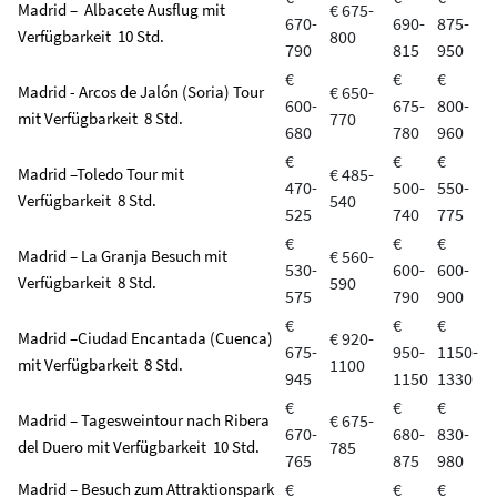
Madrid – Albacete Ausflug mit
€ 675-
670-
690-
875-
Verfügbarkeit 10 Std.
800
790
815
950
€
€
€
Madrid - Arcos de Jalón (Soria) Tour
€ 650-
600-
675-
800-
mit Verfügbarkeit 8 Std.
770
680
780
960
€
€
€
Madrid –Toledo Tour mit
€ 485-
470-
500-
550-
Verfügbarkeit 8 Std.
540
525
740
775
€
€
€
Madrid – La Granja Besuch mit
€ 560-
530-
600-
600-
Verfügbarkeit 8 Std.
590
575
790
900
€
€
€
Madrid –Ciudad Encantada (Cuenca)
€ 920-
675-
950-
1150-
mit Verfügbarkeit 8 Std.
1100
945
1150
1330
€
€
€
Madrid – Tagesweintour nach Ribera
€ 675-
670-
680-
830-
del Duero mit Verfügbarkeit 10 Std.
785
765
875
980
Madrid – Besuch zum Attraktionspark
€
€
€