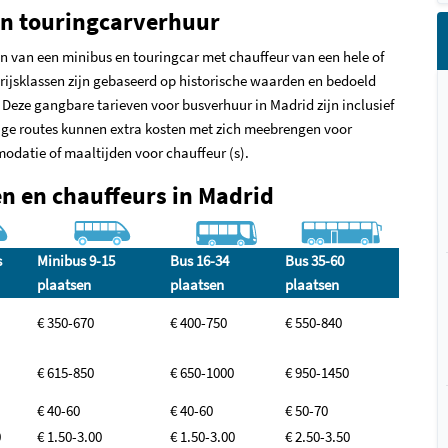
en touringcarverhuur
en van een minibus en touringcar met chauffeur van een hele of
rijsklassen zijn gebaseerd op historische waarden en bedoeld
 Deze gangbare tarieven voor busverhuur in Madrid zijn inclusief
ige routes kunnen extra kosten met zich meebrengen voor
odatie of maaltijden voor chauffeur (s).
n en chauffeurs in Madrid
s
Minibus 9-15
Bus 16-34
Bus 35-60
plaatsen
plaatsen
plaatsen
€ 350-670
€ 400-750
€ 550-840
€ 615-850
€ 650-1000
€ 950-1450
€ 40-60
€ 40-60
€ 50-70
0
€ 1.50-3.00
€ 1.50-3.00
€ 2.50-3.50