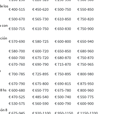
de los
€ 400-515
€ 450-620
€ 500-750
€ 550-850
€ 500-670
€ 565-730
€ 610-850
€ 750-820
a con
€ 550-715
€ 610-750
€ 650-830
€ 750-900
sición
€ 570-690
€ 580-725
€ 600-800
€ 650-940
€ 580-700
€ 600-720
€ 650-850
€ 680-960
€ 660-700
€ 675-720
€ 680-870
€ 750-870
€ 670-760
€ 690-790
€ 715-870
€ 750-965
n
€ 700-785
€ 725-895
€ 750-895
€ 800-980
€ 670-790
€ 675-800
€ 690-815
€ 875-950
 8 hs
€ 600-680
€ 650-770
€ 675-780
€ 800-960
€ 470-525
€ 485-540
€ 500-740
€ 550-775
€ 530-575
€ 560-590
€ 600-790
€ 600-900
ión 8
€ 675-945
€ 920-1100
€ 950-1150
€ 1150-1330