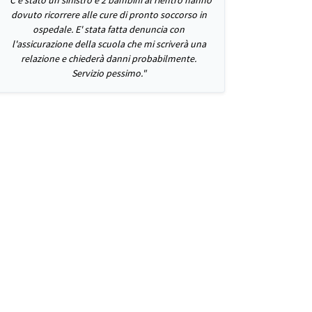
"C'è stato un sinistro e 2 bambini al rientro hanno
dovuto ricorrere alle cure di pronto soccorso in
ospedale. E' stata fatta denuncia con
l'assicurazione della scuola che mi scriverà una
relazione e chiederà danni probabilmente.
Servizio pessimo."