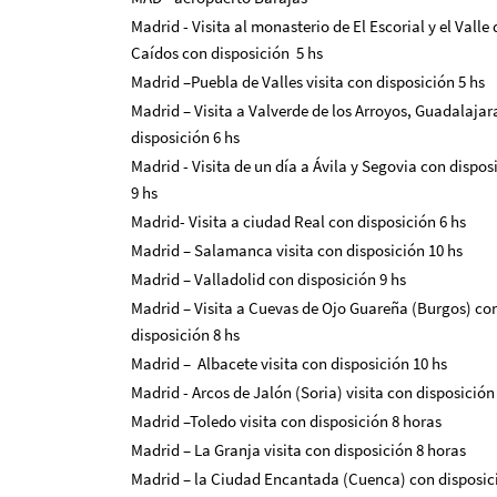
Madrid - Visita al monasterio de El Escorial y el Valle 
Caídos con disposición 5 hs
Madrid –Puebla de Valles visita con disposición 5 hs
Madrid – Visita a Valverde de los Arroyos, Guadalajar
disposición 6 hs
Madrid - Visita de un día a Ávila y Segovia con dispo
9 hs
Madrid- Visita a ciudad Real con disposición 6 hs
Madrid – Salamanca visita con disposición 10 hs
Madrid – Valladolid con disposición 9 hs
Madrid – Visita a Cuevas de Ojo Guareña (Burgos) co
disposición 8 hs
Madrid – Albacete visita con disposición 10 hs
Madrid - Arcos de Jalón (Soria) visita con disposición
Madrid –Toledo visita con disposición 8 horas
Madrid – La Granja visita con disposición 8 horas
Madrid – la Ciudad Encantada (Cuenca) con disposic