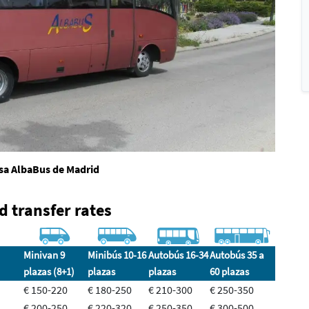
sa AlbaBus de Madrid
 transfer rates
Minivan 9
Minibús 10-16
Autobús 16-34
Autobús 35 a
plazas (8+1)
plazas
plazas
60 plazas
€ 150-220
€ 180-250
€ 210-300
€ 250-350
€ 200-250
€ 220-320
€ 250-350
€ 300-500