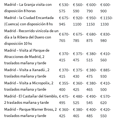
Madrid – La Granja visita con
€ 530-
€ 560-
€ 600-
€ 600-
disposición 8 horas
575
590
790
900
Madrid – la Ciudad Encantada
€ 675-
€ 920-
€ 950-
€ 1150-
(Cuenca) con disposición 8 hs
945
1100
1150
1330
Madrid - Recorrido vinícola de un
€ 670-
€ 675-
€ 680-
€ 830-
día a la Ribera del Duero con
765
785
875
980
disposición 10 hs
Madrid – Visita al Parque de
€ 370-
€ 375-
€ 380-
€ 410-
Atracciones de Madrid, 2
415
475
515
560
traslados mañana y tarde
Madrid – Visita a Xanadú , 2
€ 370-
€ 375-
€ 380-
€ 885-
traslados mañana y tarde
415
430
475
930
Madrid – Visita a Micropolix, 2
€ 355-
€ 360-
€ 380-
€ 410-
traslados mañana y tarde
400
425
465
500
Madrid - El Castañar del tiemblo,
€ 475-
€ 480-
€ 490-
€ 570-
2 traslados mañana y tarde
495
525
545
620
Madrid – Parque Warner Bross, 2
€ 360-
€ 380-
€ 400-
€ 420-
traslados mañana y tarde
425
465
485
550