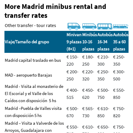
More Madrid minibus rental and
transfer rates
Other transfer - tour rates
Minivan
Minibús
Autobús
Autobús
Viaje/
Tamaño del grupo
9 plazas
10-16
16-34
35 a 60
(8+1)
plazas
plazas
plazas
€ 150-
€ 180-
€ 210-
€ 250-
Madrid capital traslado en bus
220
250
300
350
€ 200-
€ 220-
€ 250-
€ 300-
MAD - aeropuerto Barajas
250
320
350
500
Madrid - Visita al monasterio de
€ 400-
€ 450-
€ 500-
€ 550-
El Escorial y el Valle de los
515
620
750
850
Caídos con disposición 5 hs
Madrid –Puebla de Valles visita
€ 500-
€ 565-
€ 610-
€ 750-
con disposición 5 hs
670
730
850
820
Madrid – Visita a Valverde de los
€ 550-
€ 610-
€ 650-
€ 750-
Arroyos, Guadalajara con