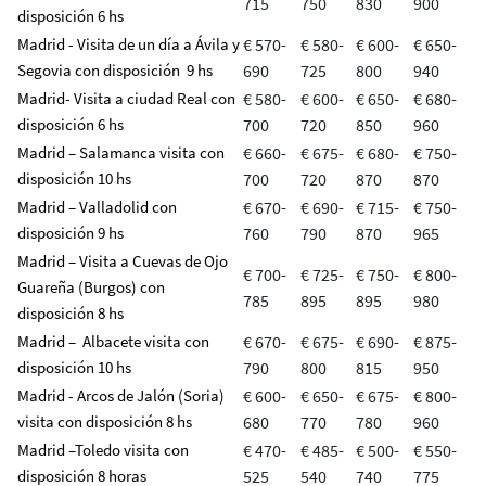
715
750
830
900
disposición 6 hs
Madrid - Visita de un día a Ávila y
€ 570-
€ 580-
€ 600-
€ 650-
Segovia con disposición 9 hs
690
725
800
940
Madrid- Visita a ciudad Real con
€ 580-
€ 600-
€ 650-
€ 680-
disposición 6 hs
700
720
850
960
Madrid – Salamanca visita con
€ 660-
€ 675-
€ 680-
€ 750-
disposición 10 hs
700
720
870
870
Madrid – Valladolid con
€ 670-
€ 690-
€ 715-
€ 750-
disposición 9 hs
760
790
870
965
Madrid – Visita a Cuevas de Ojo
€ 700-
€ 725-
€ 750-
€ 800-
Guareña (Burgos) con
785
895
895
980
disposición 8 hs
Madrid – Albacete visita con
€ 670-
€ 675-
€ 690-
€ 875-
disposición 10 hs
790
800
815
950
Madrid - Arcos de Jalón (Soria)
€ 600-
€ 650-
€ 675-
€ 800-
visita con disposición 8 hs
680
770
780
960
Madrid –Toledo visita con
€ 470-
€ 485-
€ 500-
€ 550-
disposición 8 horas
525
540
740
775