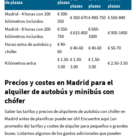
de plazas
plazas
plazas
plazas
plazas
Madrid - 4 horas con 100
€ 300-
€ 350-670
€ 400-750
€ 550-840
kilómetros incluidos
550
Madrid - 8 horas con 200
€ 550-
€ 650-
€ 615-850
€ 950-1450
kilómetros incluidos
750
1000
Horas extra de autobús y
€ 40-
€ 40-60
€ 40-60
€ 50-70
chófer
60
€ 1.50-
€ 1.50-
€ 1.50-
Kilómetros extra
€ 2.50-3.50
3.00
3.00
3.00
Precios y costes en Madrid para el
alquiler de autobús y minibús con
chófer
Saber las tarifas y precios de alquileres de autobús con chófer en
Madrid antes de planificar puede ser útil Encuentre aquí (un
promedio de) tarifas y costes de alquiler para pequeños o grandes
buses. Listamos algunos de los gastos adicionales que pueden