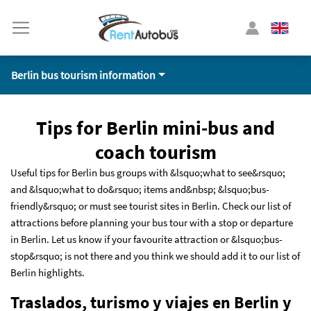
Berlin bus tourism information
Tips for Berlin mini-bus and
coach tourism
Useful tips for Berlin bus groups with &lsquo;what to see&rsquo;
and &lsquo;what to do&rsquo; items and&nbsp; &lsquo;bus-
friendly&rsquo; or must see tourist sites in Berlin. Check our list of
attractions before planning your bus tour with a stop or departure
in Berlin. Let us know if your favourite attraction or &lsquo;bus-
stop&rsquo; is not there and you think we should add it to our list of
Berlin highlights.
Traslados, turismo y viajes en Berlin y