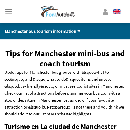
Manchester bus tourism information
Tips for Manchester mini-bus and
coach tourism
Useful tips for Manchester bus groups with &lsquo;what to
see&rsquo; and &lsquo;what to do&rsquo; items and&nbsp;
&lsquo;bus- friendly&rsquo; or must see tourist sites in Manchester.
Check our list of attractions before planning your bus tour with a
stop or departure in Manchester. Let us know if your favourite
attraction or &lsquo;bus-stop&rsquo; is not there and you think we
should add it to our list of Manchester highlights.
Turismo en La ciudad de Manchester