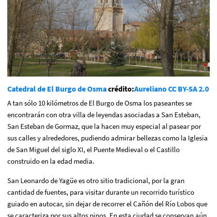
Catedral de El Burgo de Osma
crédito:
Aureliano
CC BY-SA 2.0
A tan sólo 10 kilómetros de El Burgo de Osma los paseantes se
encontrarán con otra villa de leyendas asociadas a San Esteban,
San Esteban de Gormaz, que la hacen muy especial al pasear por
sus calles y alrededores, pudiendo admirar bellezas como la Iglesia
de San Miguel del siglo XI, el Puente Medieval o el Castillo
construido en la edad media.
San Leonardo de Yagüe es otro sitio tradicional, por la gran
cantidad de fuentes, para visitar durante un recorrido turístico
guiado en autocar, sin dejar de recorrer el Cañón del Río Lobos que
se caracteriza por sus altos pinos. En esta ciudad se conservan aún