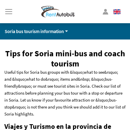
Soria bus tourism information
Tips for Soria mini-bus and coach
tourism
Useful tips for Soria bus groups with &lsquo;what to see&rsquo;
and &lsquo;what to do&rsquo; items and&nbsp; &lsquo;bus-
friendly&rsquo; or must see tourist sites in Soria. Check our list of
attractions before planning your bus tour with a stop or departure
in Soria. Let us know if your favourite attraction or &lsquo;bus-
stop&rsquo; is not there and you think we should add it to our list of
Soria highlights.
Viajes y Turismo en la provincia de