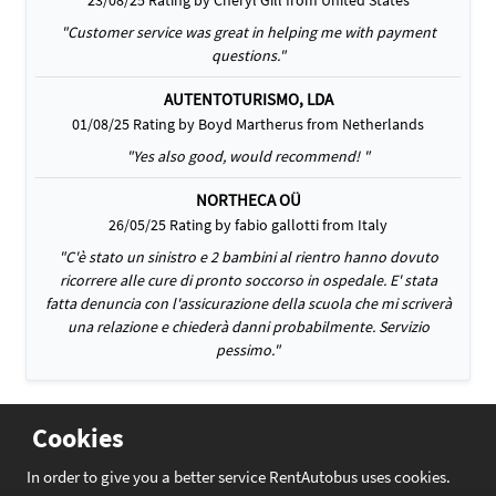
23/08/25 Rating by Cheryl Gill from United States
"Customer service was great in helping me with payment
questions."
AUTENTOTURISMO, LDA
01/08/25 Rating by Boyd Martherus from Netherlands
"Yes also good, would recommend! "
NORTHECA OÜ
26/05/25 Rating by fabio gallotti from Italy
"C'è stato un sinistro e 2 bambini al rientro hanno dovuto
ricorrere alle cure di pronto soccorso in ospedale. E' stata
fatta denuncia con l'assicurazione della scuola che mi scriverà
una relazione e chiederà danni probabilmente. Servizio
pessimo."
Cookies
In order to give you a better service RentAutobus uses cookies.