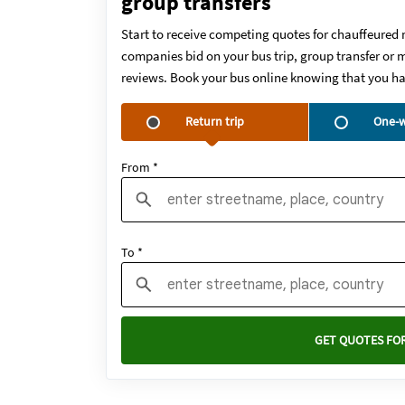
group transfers
Start to receive competing quotes for chauffeured 
companies bid on your bus trip, group transfer or m
reviews. Book your bus online knowing that you ha
Return trip
One-w
From *
To *
GET QUOTES FOR