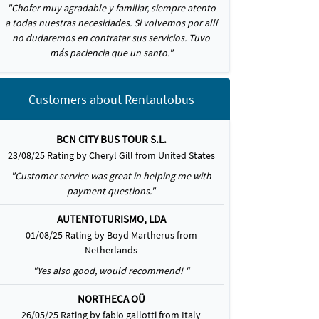
"Chofer muy agradable y familiar, siempre atento
a todas nuestras necesidades. Si volvemos por allí
no dudaremos en contratar sus servicios. Tuvo
más paciencia que un santo."
Customers about Rentautobus
BCN CITY BUS TOUR S.L.
23/08/25 Rating by Cheryl Gill from United States
"Customer service was great in helping me with
payment questions."
AUTENTOTURISMO, LDA
01/08/25 Rating by Boyd Martherus from
Netherlands
"Yes also good, would recommend! "
NORTHECA OÜ
26/05/25 Rating by fabio gallotti from Italy