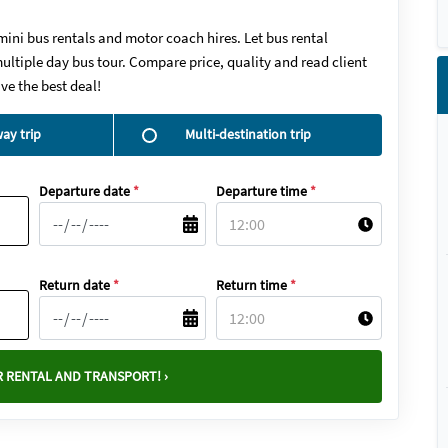
mini bus rentals and motor coach hires. Let bus rental
ultiple day bus tour. Compare price, quality and read client
ve the best deal!
ay trip
Multi-destination trip
Departure date
*
Departure time
*
Return date
*
Return time
*
 RENTAL AND TRANSPORT! ›