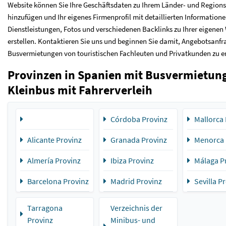
Website können Sie Ihre Geschäftsdaten zu Ihrem Länder- und Regions
hinzufügen und Ihr eigenes Firmenprofil mit detaillierten Informationen
Dienstleistungen, Fotos und verschiedenen Backlinks zu Ihrer eigenen
erstellen. Kontaktieren Sie uns und beginnen Sie damit, Angebotsanfr
Busvermietungen von touristischen Fachleuten und Privatkunden zu e
Provinzen in Spanien mit Busvermietun
Kleinbus mit Fahrerverleih
Córdoba Provinz
Mallorca 
Alicante Provinz
Granada Provinz
Menorca 
Almería Provinz
Ibiza Provinz
Málaga P
Barcelona Provinz
Madrid Provinz
Sevilla P
Tarragona
Verzeichnis der
Provinz
Minibus- und