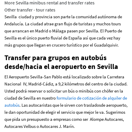
More Sevilla minibus rental and transfer rates
Other transfer - tour rates
Sevilla ciudad y provincia son parte la comunidad autónoma de
Andalucía. La ciudad atrae gran flujo de turistas y muchos tours
que arrancan en Madrid o Málaga pasen por Sevilla. El Puerto de
Sevilla es el único puerto fluvial de España así que cada vez hay
más grupos que llegan en crucero turístico por el Guadalquivir.
Transfer para grupos en autobús
desde/hacia el aeropuerto en Sevilla
El Aeropuerto Sevilla-San Pablo está localizado sobre la Carretera
Nacional IV, Madrid-Cádiz, a 9,2 kilómetros del centro de la ciudad.
Usted podrá reservar o solicitar un bús o minibús con chófer en la
ciudad de Sevilla en nuestro
formulario de cotización de alquiler de
autobús
. Las autocaristas que le sirven con trasladosde aeropuerto,
le dan oportunidad de elegir el servicio que mejor le va. Sugerimos
que pida un presupuesto a empresas como ser Alompe Autocares,
Autocares Velbus o Autocares J. Marín.