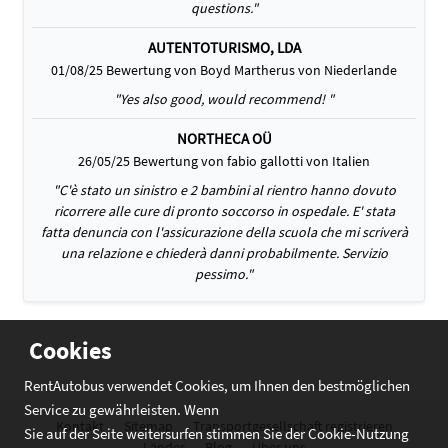
questions."
AUTENTOTURISMO, LDA
01/08/25 Bewertung von Boyd Martherus von Niederlande
"Yes also good, would recommend! "
NORTHECA OÜ
26/05/25 Bewertung von fabio gallotti von Italien
"C'è stato un sinistro e 2 bambini al rientro hanno dovuto
ricorrere alle cure di pronto soccorso in ospedale. E' stata
fatta denuncia con l'assicurazione della scuola che mi scriverà
una relazione e chiederà danni probabilmente. Servizio
pessimo."
Cookies
RentAutobus verwendet Cookies, um Ihnen den bestmöglichen
Service zu gewährleisten. Wenn
Kontakt
Sitemap
Transportgesellschaft registrieren
Sie auf der Seite weitersurfen stimmen Sie der Cookie-Nutzung
Länder
Blog
Über uns