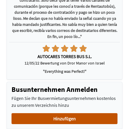
contratarlo. Sólo decir que al tener varios canales de
comunicación (porque les conocí a través de Rentautobús),
durante el proceso de contratación y pago se hizo un poco
lioso. Me decían que no había enviado la señal cuando yo ya
habia mandado justificantes. No sabía muy bien a quien tenía
que escribir, recibía varios correos de destinatarios diferentes.
En fin, un poco lío..."
AUTOCARES TORRES BUS S.L.
12/05/22 Bewertung von Dror Manor von Israel
"Everything was Perfect!"
Busunternehmen Anmelden
Fügen Sie Ihr Busvermietungsunternehmen kostenlos
zu unserem Verzeichnis hinzu
Hinzufügen