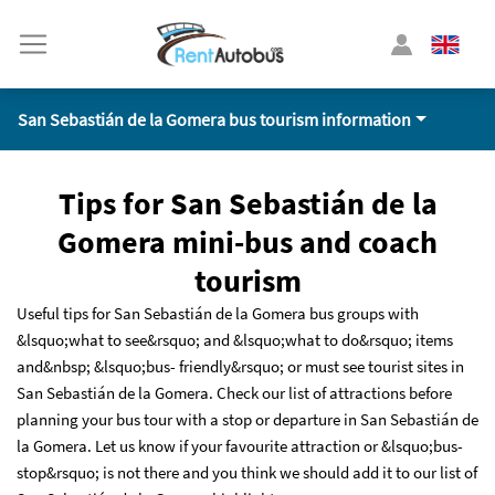
San Sebastián de la Gomera bus tourism information
Tips for San Sebastián de la
Gomera mini-bus and coach
tourism
Useful tips for San Sebastián de la Gomera bus groups with
&lsquo;what to see&rsquo; and &lsquo;what to do&rsquo; items
and&nbsp; &lsquo;bus- friendly&rsquo; or must see tourist sites in
San Sebastián de la Gomera. Check our list of attractions before
planning your bus tour with a stop or departure in San Sebastián de
la Gomera. Let us know if your favourite attraction or &lsquo;bus-
stop&rsquo; is not there and you think we should add it to our list of