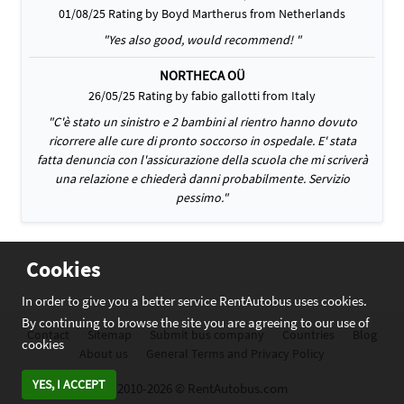
01/08/25 Rating by Boyd Martherus from Netherlands
"Yes also good, would recommend! "
NORTHECA OÜ
26/05/25 Rating by fabio gallotti from Italy
"C'è stato un sinistro e 2 bambini al rientro hanno dovuto
ricorrere alle cure di pronto soccorso in ospedale. E' stata
fatta denuncia con l'assicurazione della scuola che mi scriverà
una relazione e chiederà danni probabilmente. Servizio
pessimo."
Cookies
In order to give you a better service RentAutobus uses cookies.
By continuing to browse the site you are agreeing to our use of
Contact
Sitemap
Submit bus company
Countries
Blog
cookies
About us
General Terms and Privacy Policy
YES, I ACCEPT
2010-2026 © RentAutobus.com