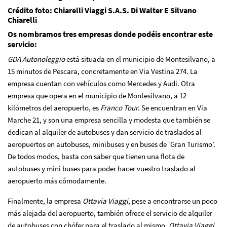
Crédito foto: Chiarelli Viaggi S.A.S. Di Walter E Silvano
Chiarelli
Os nombramos tres empresas donde podéis encontrar este
servicio:
GDA Autonoleggio
está situada en el municipio de Montesilvano, a
15 minutos de Pescara, concretamente en Via Vestina 274. La
empresa cuentan con vehículos como Mercedes y Audi. Otra
empresa que opera en el municipio de Montesilvano, a 12
kilómetros del aeropuerto, es
Franco Tour
. Se encuentran en Via
Marche 21, y son una empresa sencilla y modesta que también se
dedican al alquiler de autobuses y dan servicio de traslados al
aeropuertos en autobuses, minibuses y en buses de ‘Gran Turismo’.
De todos modos, basta con saber que tienen una flota de
autobuses y mini buses para poder hacer vuestro traslado al
aeropuerto más cómodamente.
Finalmente, la empresa
Ottavia Viaggi
, pese a encontrarse un poco
más alejada del aeropuerto, también ofrece el servicio de alquiler
de autobuses con chófer para el traslado al mismo.
Ottavia Viaggi