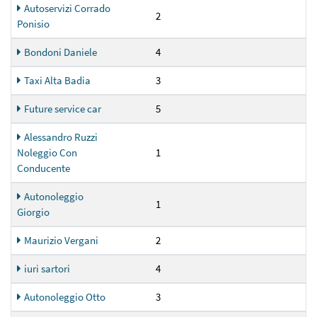
Autoservizi Corrado
2
Ponisio
Bondoni Daniele
4
Taxi Alta Badia
3
Future service car
5
Alessandro Ruzzi
Noleggio Con
1
Conducente
Autonoleggio
1
Giorgio
Maurizio Vergani
2
iuri sartori
4
Autonoleggio Otto
3