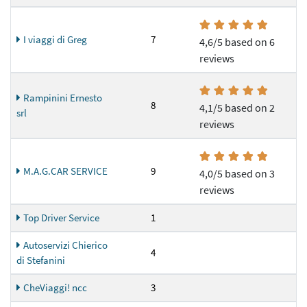
I viaggi di Greg
7
4,6/5 based on 6
reviews
Rampinini Ernesto
8
4,1/5 based on 2
srl
reviews
M.A.G.CAR SERVICE
9
4,0/5 based on 3
reviews
Top Driver Service
1
Autoservizi Chierico
4
di Stefanini
CheViaggi! ncc
3