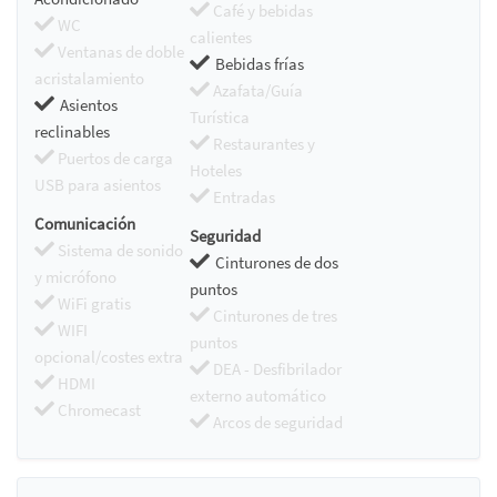
Café y bebidas
WC
calientes
Ventanas de doble
Bebidas frías
acristalamiento
Azafata/Guía
Asientos
Turística
reclinables
Restaurantes y
Puertos de carga
Hoteles
USB para asientos
Entradas
Comunicación
Seguridad
Sistema de sonido
Cinturones de dos
y micrófono
puntos
WiFi gratis
Cinturones de tres
WIFI
puntos
opcional/costes extra
DEA - Desfibrilador
HDMI
externo automático
Chromecast
Arcos de seguridad