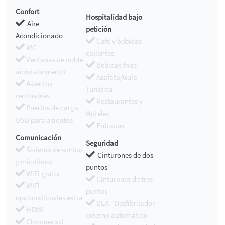
Confort
Hospitalidad bajo
Aire
petición
Acondicionado
Café y bebidas
WC
calientes
Ventanas de doble
Bebidas frías
acristalamiento
Azafata/Guía
Asientos
Turística
reclinables
Restaurantes y
Puertos de carga
Hoteles
USB para asientos
Entradas
Comunicación
Seguridad
Sistema de sonido
Cinturones de dos
y micrófono
puntos
WiFi gratis
Cinturones de tres
WIFI
puntos
opcional/costes extra
DEA - Desfibrilador
HDMI
externo automático
Chromecast