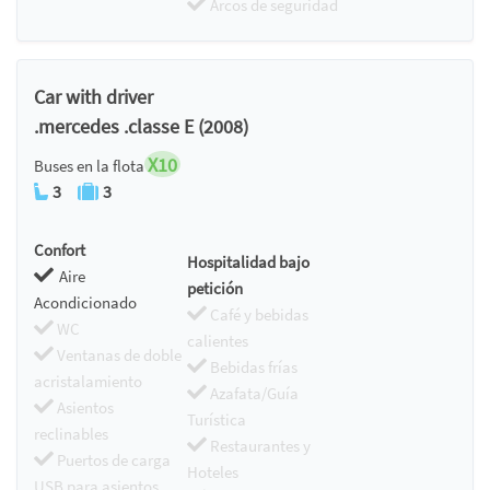
Arcos de seguridad
Car with driver
.mercedes .classe E (2008)
X10
Buses en la flota
3
3
Confort
Hospitalidad bajo
Aire
petición
Acondicionado
Café y bebidas
WC
calientes
Ventanas de doble
Bebidas frías
acristalamiento
Azafata/Guía
Asientos
Turística
reclinables
Restaurantes y
Puertos de carga
Hoteles
USB para asientos