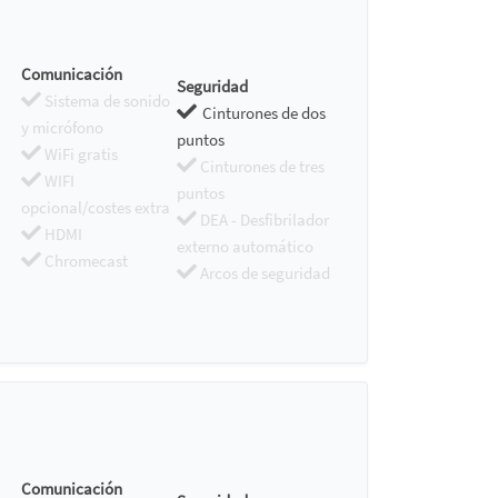
Comunicación
Seguridad
Sistema de sonido
Cinturones de dos
y micrófono
puntos
WiFi gratis
Cinturones de tres
WIFI
puntos
opcional/costes extra
DEA - Desfibrilador
HDMI
externo automático
Chromecast
Arcos de seguridad
Comunicación