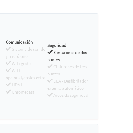
Comunicación
Seguridad
Sistema de sonido
Cinturones de dos
y micrófono
puntos
WiFi gratis
Cinturones de tres
WIFI
puntos
opcional/costes extra
DEA - Desfibrilador
HDMI
externo automático
Chromecast
Arcos de seguridad