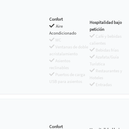
Confort
Hospitalidad bajo
Aire
petición
Acondicionado
Café y bebidas
WC
calientes
Ventanas de doble
Bebidas frías
acristalamiento
Azafata/Guía
Asientos
Turística
reclinables
Restaurantes y
Puertos de carga
Hoteles
USB para asientos
Entradas
Confort