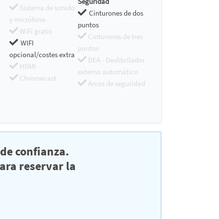
Seguridad
Sistema de sonido
Cinturones de dos
y micrófono
puntos
WiFi gratis
Cinturones de tres
WIFI
puntos
opcional/costes extra
DEA - Desfibrilador
HDMI
externo automático
Chromecast
Arcos de seguridad
de confianza.
ra reservar la