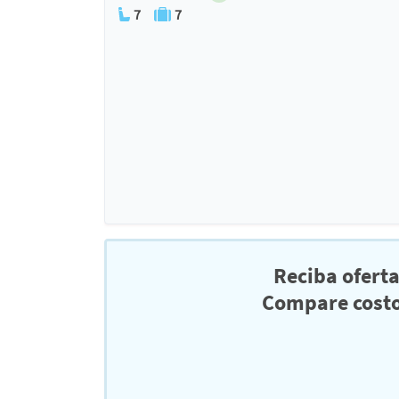
7
7
Reciba ofert
Compare costo