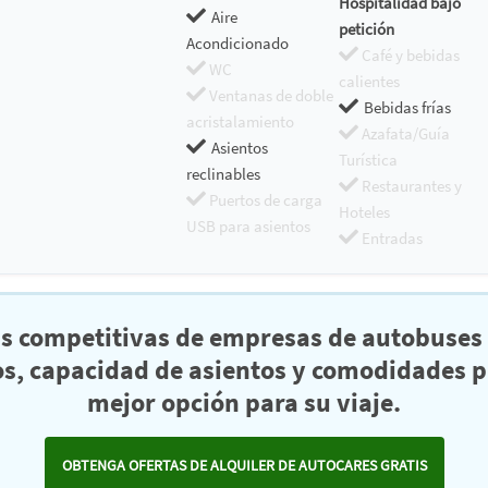
Hospitalidad bajo
Aire
petición
Acondicionado
Café y bebidas
WC
calientes
Ventanas de doble
Bebidas frías
acristalamiento
Azafata/Guía
Asientos
Turística
reclinables
Restaurantes y
Puertos de carga
Hoteles
USB para asientos
Entradas
as competitivas de empresas de autobuses 
s, capacidad de asientos y comodidades pa
mejor opción para su viaje.
OBTENGA OFERTAS DE ALQUILER DE AUTOCARES GRATIS