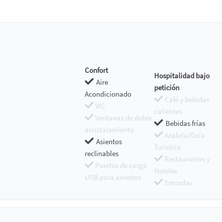
Confort
Hospitalidad bajo
Aire
petición
Acondicionado
Café y bebidas
WC
calientes
Ventanas de doble
Bebidas frías
acristalamiento
Azafata/Guía
Asientos
Turística
reclinables
Restaurantes y
Puertos de carga
Hoteles
USB para asientos
Entradas