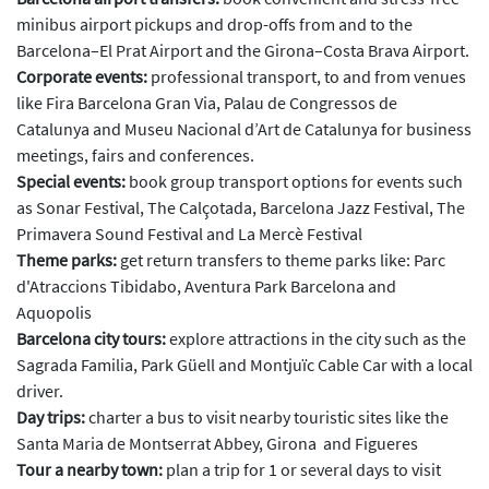
minibus airport pickups and drop-offs from and to the
Barcelona–El Prat Airport and the Girona–Costa Brava Airport.
Corporate events:
professional transport, to and from venues
like Fira Barcelona Gran Via, Palau de Congressos de
Catalunya and Museu Nacional d’Art de Catalunya for business
meetings, fairs and conferences.
Special events:
book group transport options for events such
as Sonar Festival, The Calçotada, Barcelona Jazz Festival, The
Primavera Sound Festival and La Mercè Festival
Theme parks:
get return transfers to theme parks like: Parc
d'Atraccions Tibidabo, Aventura Park Barcelona and
Aquopolis
Barcelona city tours:
explore attractions in the city such as the
Sagrada Familia, Park Güell and Montjuïc Cable Car with a local
driver.
Day trips:
charter a bus to visit nearby touristic sites like the
Santa Maria de Montserrat Abbey, Girona and Figueres
Tour a nearby town:
plan a trip for 1 or several days to visit