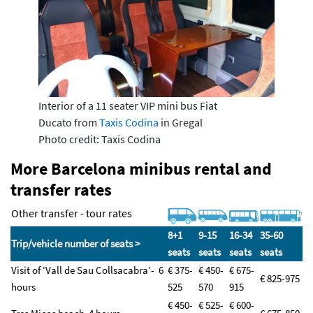
Interior of a 11 seater VIP mini bus Fiat
Ducato from
Taxis Codina
in Gregal
Photo credit: Taxis Codina
More Barcelona minibus rental and
transfer rates
Other transfer - tour rates
8+1
9-15
16-34
35-60
Trip/vehicle number
of seats >
seats
seats
seats
seats
Visit of ‘Vall de Sau Collsacabra’- 6
€ 375-
€ 450-
€ 675-
€ 825-975
hours
525
570
915
€ 450-
€ 525-
€ 600-