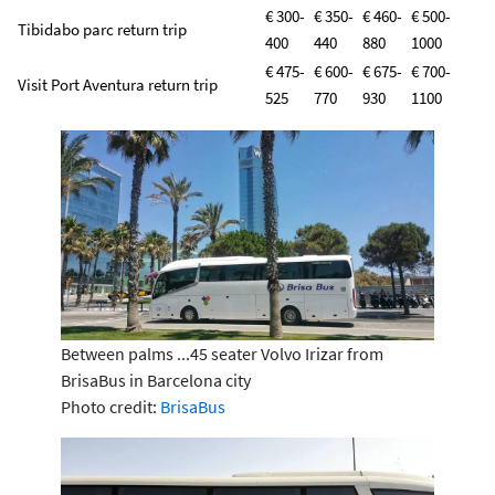
€ 300-
€ 350-
€ 460-
€ 500-
Tibidabo parc return trip
400
440
880
1000
€ 475-
€ 600-
€ 675-
€ 700-
Visit Port Aventura return trip
525
770
930
1100
Between palms ...45 seater Volvo Irizar from
BrisaBus in Barcelona city
Photo credit:
BrisaBus