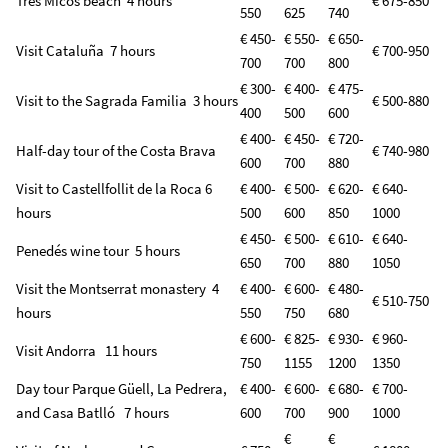
Tres Micos beach 4 hours
€ 675-850
550
625
740
€ 450-
€ 550-
€ 650-
Visit Cataluña 7 hours
€ 700-950
700
700
800
€ 300-
€ 400-
€ 475-
Visit to the Sagrada Familia 3 hours
€ 500-880
400
500
600
€ 400-
€ 450-
€ 720-
Half-day tour of the Costa Brava
€ 740-980
600
700
880
Visit to Castellfollit de la Roca 6
€ 400-
€ 500-
€ 620-
€ 640-
hours
500
600
850
1000
€ 450-
€ 500-
€ 610-
€ 640-
Penedés wine tour 5 hours
650
700
880
1050
Visit the Montserrat monastery 4
€ 400-
€ 600-
€ 480-
€ 510-750
hours
550
750
680
€ 600-
€ 825-
€ 930-
€ 960-
Visit Andorra 11 hours
750
1155
1200
1350
Day tour Parque Güell, La Pedrera,
€ 400-
€ 600-
€ 680-
€ 700-
and Casa Batlló 7 hours
600
700
900
1000
€
€