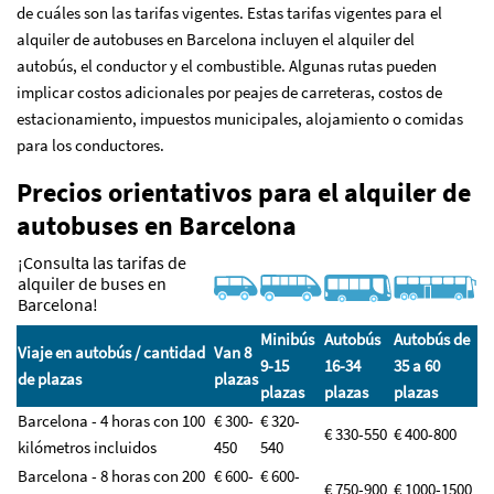
de cuáles son las tarifas vigentes. Estas tarifas vigentes para el
alquiler de autobuses en Barcelona incluyen el alquiler del
autobús, el conductor y el combustible. Algunas rutas pueden
implicar costos adicionales por peajes de carreteras, costos de
estacionamiento, impuestos municipales, alojamiento o comidas
para los conductores.
Precios orientativos para el alquiler de
autobuses en Barcelona
¡Consulta las tarifas de
alquiler de buses en
Barcelona!
Minibús
Autobús
Autobús de
Viaje en autobús / cantidad
Van 8
9-15
16-34
35 a 60
de plazas
plazas
plazas
plazas
plazas
Barcelona - 4 horas con 100
€ 300-
€ 320-
€ 330-550
€ 400-800
kilómetros incluidos
450
540
Barcelona - 8 horas con 200
€ 600-
€ 600-
€ 750-900
€ 1000-1500