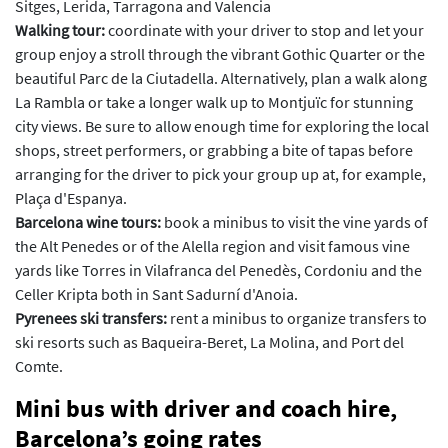
Sitges, Lerida, Tarragona and Valencia
Walking tour:
coordinate with your driver to stop and let your
group enjoy a stroll through the vibrant Gothic Quarter or the
beautiful Parc de la Ciutadella. Alternatively, plan a walk along
La Rambla or take a longer walk up to Montjuïc for stunning
city views. Be sure to allow enough time for exploring the local
shops, street performers, or grabbing a bite of tapas before
arranging for the driver to pick your group up at, for example,
Plaça d'Espanya.
Barcelona wine tours:
book a minibus to visit the vine yards of
the Alt Penedes or of the Alella region and visit famous vine
yards like Torres in Vilafranca del Penedès, Cordoniu and the
Celler Kripta both in Sant Sadurní d'Anoia.
Pyrenees ski transfers:
rent a minibus to organize transfers to
ski resorts such as Baqueira-Beret, La Molina, and Port del
Comte.
Mini bus with driver and coach hire,
Barcelona’s going rates