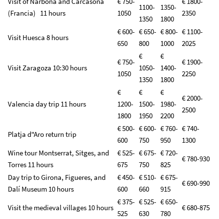
Visit of Narbona and Carcasona
€ 750-
€ 1800-
1100-
1350-
(Francia) 11 hours
1050
2350
1350
1800
€ 600-
€ 650-
€ 800-
€ 1100-
Visit Huesca 8 hours
650
800
1000
2025
€
€
€ 750-
€ 1900-
Visit Zaragoza 10:30 hours
1050-
1400-
1050
2250
1350
1800
€
€
€
€ 2000-
Valencia day trip 11 hours
1200-
1500-
1980-
2500
1800
1950
2200
€ 500-
€ 600-
€ 760-
€ 740-
Platja d"Aro return trip
600
750
950
1300
Wine tour Montserrat, Sitges, and
€ 525-
€ 675-
€ 720-
€ 780-930
Torres 11 hours
675
750
825
Day trip to Girona, Figueres, and
€ 450-
€ 510-
€ 675-
€ 690-990
Dalí Museum 10 hours
600
660
915
€ 375-
€ 525-
€ 650-
Visit the medieval villages 10 hours
€ 680-875
525
630
780