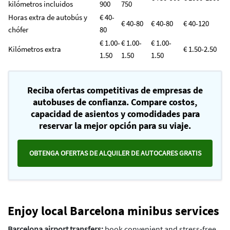
kilómetros incluidos
900
750
Horas extra de autobús y
€ 40-
€ 40-80
€ 40-80
€ 40-120
chófer
80
€ 1.00-
€ 1.00-
€ 1.00-
Kilómetros extra
€ 1.50-2.50
1.50
1.50
1.50
Reciba ofertas competitivas de empresas de
autobuses de confianza. Compare costos,
capacidad de asientos y comodidades para
reservar la mejor opción para su viaje.
OBTENGA OFERTAS DE ALQUILER DE AUTOCARES GRATIS
Enjoy local Barcelona minibus services
Barcelona airport transfers:
book convenient and stress-free