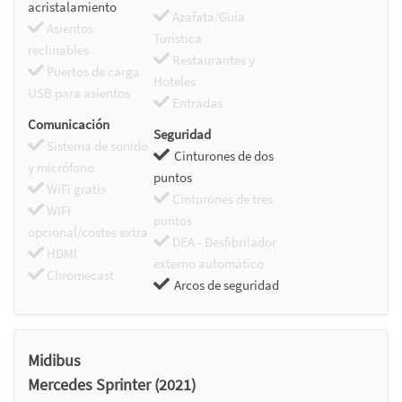
acristalamiento
Azafata/Guía
Asientos
Turística
reclinables
Restaurantes y
Puertos de carga
Hoteles
USB para asientos
Entradas
Comunicación
Seguridad
Sistema de sonido
Cinturones de dos
y micrófono
puntos
WiFi gratis
Cinturones de tres
WIFI
puntos
opcional/costes extra
DEA - Desfibrilador
HDMI
externo automático
Chromecast
Arcos de seguridad
Midibus
Mercedes Sprinter (2021)