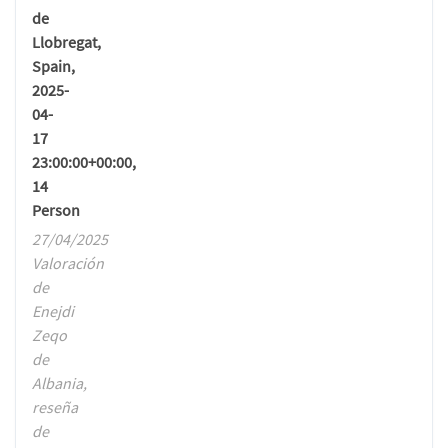
de
Llobregat,
Spain,
2025-
04-
17
23:00:00+00:00,
14
Person
27/04/2025
Valoración
de
Enejdi
Zeqo
de
Albania,
reseña
de