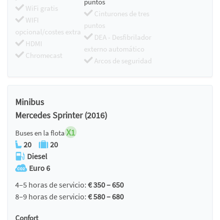
puntos
WiFi gratis
Cinturones de tres
WIFI
puntos
opcional/costes extra
DEA - Desfibrilador
HDMI
externo automático
Chromecast
Arcos de seguridad
Minibus
Mercedes Sprinter (2016)
X1
Buses en la flota
20
20
Diesel
Euro 6
4–5 horas de servicio:
€ 350 – 650
8–9 horas de servicio:
€ 580 – 680
Confort