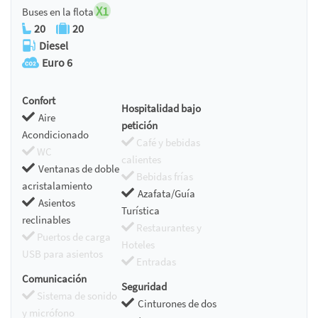
X1
Buses en la flota
20
20
Diesel
Euro 6
Confort
Hospitalidad bajo
Aire
petición
Acondicionado
Café y bebidas
WC
calientes
Ventanas de doble
Bebidas frías
acristalamiento
Azafata/Guía
Asientos
Turística
reclinables
Restaurantes y
Puertos de carga
Hoteles
USB para asientos
Entradas
Comunicación
Seguridad
Sistema de sonido
Cinturones de dos
y micrófono