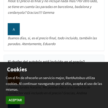
Hola! El precio es final y no incluye nada mas? Por otro lado,
se tiene en cuenta las paradas en barcelona, badalona y
cerdanyola? Gracias!!!! Gemma
A
Buenos días, si, es el precio final, todo incluido, también las
paradas. Atentamente, Eduardo
El chofer del autobús está incluido en el precio?
Cookies
Con el fin de ofrecerle un servicio mejor, RentAutobus utiliza
Q
cookies. Al continuar navegando por el sitio, acepta el uso de las
Buenas tardes Natalie, Me puedes decir si tu servicio de
mismas.
conductor está incluido en el precio? Gracias, Andrea
ACEPTAR