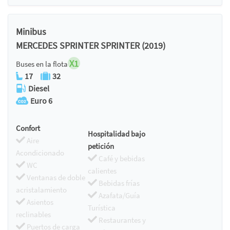
Minibus
MERCEDES SPRINTER SPRINTER (2019)
X1
Buses en la flota
17
32
Diesel
Euro 6
Confort
Hospitalidad bajo
Aire
petición
Acondicionado
Café y bebidas
WC
calientes
Ventanas de doble
Bebidas frías
acristalamiento
Azafata/Guía
Asientos
Turística
reclinables
Restaurantes y
Puertos de carga