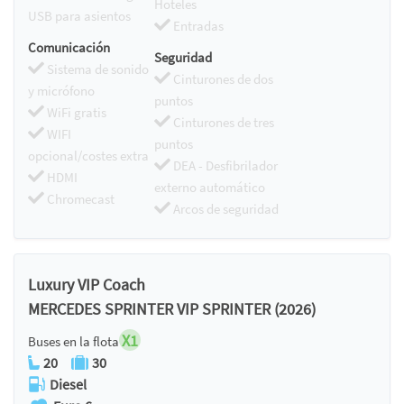
Hoteles
USB para asientos
Entradas
Comunicación
Seguridad
Sistema de sonido
Cinturones de dos
y micrófono
puntos
WiFi gratis
Cinturones de tres
WIFI
puntos
opcional/costes extra
DEA - Desfibrilador
HDMI
externo automático
Chromecast
Arcos de seguridad
Luxury VIP Coach
MERCEDES SPRINTER VIP SPRINTER (2026)
X1
Buses en la flota
20
30
Diesel