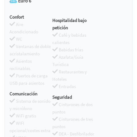
Euro 6
Confort
Hospitalidad bajo
Aire
petición
Acondicionado
Café y bebidas
WC
calientes
Ventanas de doble
Bebidas frías
acristalamiento
Azafata/Guía
Asientos
Turística
reclinables
Restaurantes y
Puertos de carga
Hoteles
USB para asientos
Entradas
Comunicación
Seguridad
Sistema de sonido
Cinturones de dos
y micrófono
puntos
WiFi gratis
Cinturones de tres
WIFI
puntos
opcional/costes extra
DEA - Desfibrilador