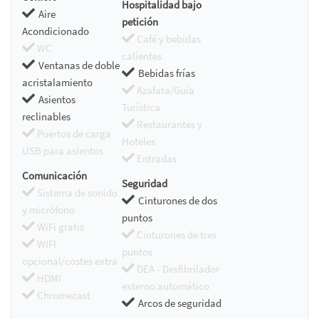
Hospitalidad bajo
Aire
petición
Acondicionado
Café y bebidas
WC
calientes
Ventanas de doble
Bebidas frías
acristalamiento
Azafata/Guía
Asientos
Turística
reclinables
Restaurantes y
Puertos de carga
Hoteles
USB para asientos
Entradas
Comunicación
Seguridad
Sistema de sonido
Cinturones de dos
y micrófono
puntos
WiFi gratis
Cinturones de tres
WIFI
puntos
opcional/costes extra
DEA - Desfibrilador
HDMI
externo automático
Chromecast
Arcos de seguridad