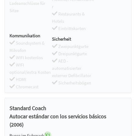
Ladeanschlüsse für
r
Sitze
Restaurants &
Hotels
Eintrittskarten
Kommunikation
Sicherheit
Soundsystem &
Zweipunktgurte
Mikrofon
Dreipunktgurte
WIFI kostenlos
AED -
WIFI
automatisierter
optional/extra Kosten
externer Defibrillator
HDMI
Sicherheitsbögen
Chromecast
Standard Coach
Autocar estándar con los servicios básicos
(2006)
X1
Busse im Fuhrpark