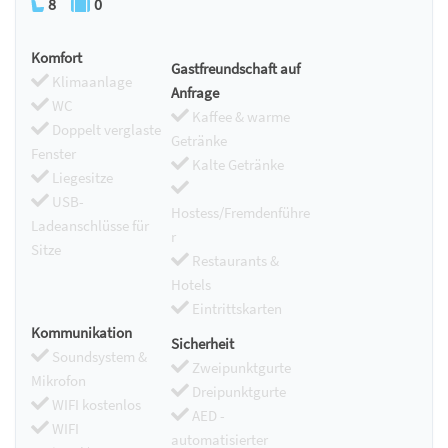
8
0
Komfort
Gastfreundschaft auf
Klimaanlage
Anfrage
WC
Kaffee & warme
Doppelt verglaste
Getränke
Fenster
Kalte Getränke
Liegesitze
USB-
Hostess/Fremdenführe
Ladeanschlüsse für
r
Sitze
Restaurants &
Hotels
Eintrittskarten
Kommunikation
Sicherheit
Soundsystem &
Zweipunktgurte
Mikrofon
Dreipunktgurte
WIFI kostenlos
AED -
WIFI
automatisierter