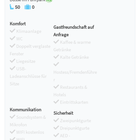
50
0
Komfort
Gastfreundschaft auf
Klimaanlage
Anfrage
WC
Kaffee & warme
Doppelt verglaste
Getränke
Fenster
Kalte Getränke
Liegesitze
USB-
Hostess/Fremdenführe
Ladeanschlüsse für
r
Sitze
Restaurants &
Hotels
Eintrittskarten
Kommunikation
Sicherheit
Soundsystem &
Zweipunktgurte
Mikrofon
Dreipunktgurte
WIFI kostenlos
AED -
WIFI