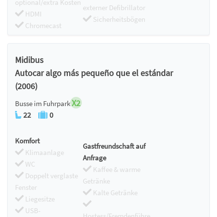
optional/extra Kosten
externer Defibrillator
HDMI
Sicherheitsbögen
Chromecast
Midibus
Autocar algo más pequeño que el estándar
(2006)
X2
Busse im Fuhrpark
22
0
Komfort
Gastfreundschaft auf
Klimaanlage
Anfrage
WC
Kaffee & warme
Doppelt verglaste
Getränke
Fenster
Kalte Getränke
Liegesitze
USB-
Hostess/Fremdenführe