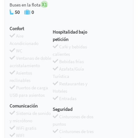
X1
Buses en la flota
50
0
Confort
Hospitalidad bajo
Aire
petición
Acondicionado
Café y bebidas
WC
calientes
Ventanas de doble
Bebidas frías
acristalamiento
Azafata/Guía
Asientos
Turística
reclinables
Restaurantes y
Puertos de carga
Hoteles
USB para asientos
Entradas
Comunicación
Seguridad
Sistema de sonido
Cinturones de dos
y micrófono
puntos
WiFi gratis
Cinturones de tres
WIFI