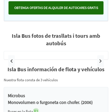
OBTENGA OFERTAS DE ALQUILER DE AUTOCARES GRATIS
Isla Bus fotos de trasllats i tours amb
autobús
Anterior
Siguie
Isla Bus información de flota y vehículos
Nuestra flota consta de 3 vehículos
Microbus
Monovolumen o furgoneta con chofer. (2006)
X1
Buses en la flota