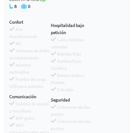
8
0
Confort
Hospitalidad bajo
Aire
petición
Acondicionado
Café y bebidas
WC
calientes
Ventanas de doble
Bebidas frías
acristalamiento
Azafata/Guía
Asientos
Turística
reclinables
Restaurantes y
Puertos de carga
Hoteles
USB para asientos
Entradas
Comunicación
Seguridad
Sistema de sonido
Cinturones de dos
y micrófono
puntos
WiFi gratis
Cinturones de tres
WIFI
puntos
opcional/costes extra