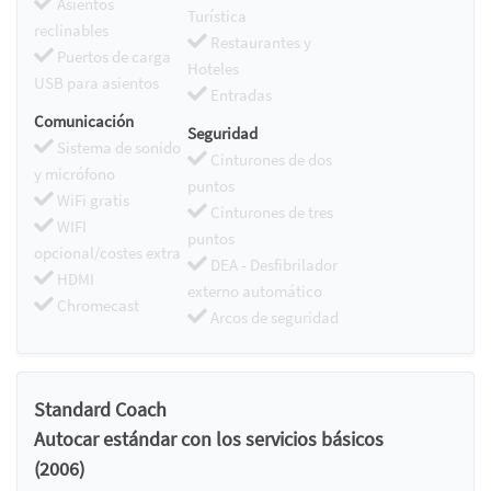
Asientos
Turística
reclinables
Restaurantes y
Puertos de carga
Hoteles
USB para asientos
Entradas
Comunicación
Seguridad
Sistema de sonido
Cinturones de dos
y micrófono
puntos
WiFi gratis
Cinturones de tres
WIFI
puntos
opcional/costes extra
DEA - Desfibrilador
HDMI
externo automático
Chromecast
Arcos de seguridad
Standard Coach
Autocar estándar con los servicios básicos
(2006)