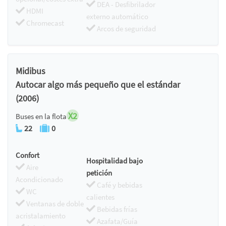
DEA - Desfibrilador
HDMI
externo automático
Chromecast
Arcos de seguridad
Midibus
Autocar algo más pequeño que el estándar
(2006)
X2
Buses en la flota
22
0
Confort
Hospitalidad bajo
Aire
petición
Acondicionado
Café y bebidas
WC
calientes
Ventanas de doble
Bebidas frías
acristalamiento
Azafata/Guía