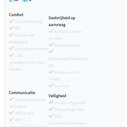
Comfort
Gastvrijheid op
Airconditioning
aanvraag
WC
Koffie & warme
Ramen met
dranken
dubbelglas
Koude dranken
Verstelbare stoelen
USB-
Gastvrouw/Toeristeng
oplaadpoorten voor
ids
stoelen
Restaurants &
Hotels
Kaartjes
Communicatie
Veiligheid
Geluidssysteem &
Tweepuntsgordels
microfoon
Driepuntsgordels
WIFI gratis
AED -
WIFI
automatische externe
optioneel/extra kosten