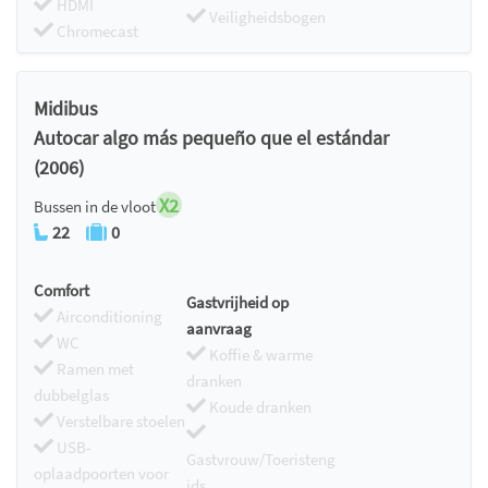
HDMI
Veiligheidsbogen
Chromecast
Midibus
Autocar algo más pequeño que el estándar
(2006)
X2
Bussen in de vloot
22
0
Comfort
Gastvrijheid op
Airconditioning
aanvraag
WC
Koffie & warme
Ramen met
dranken
dubbelglas
Koude dranken
Verstelbare stoelen
USB-
Gastvrouw/Toeristeng
oplaadpoorten voor
ids