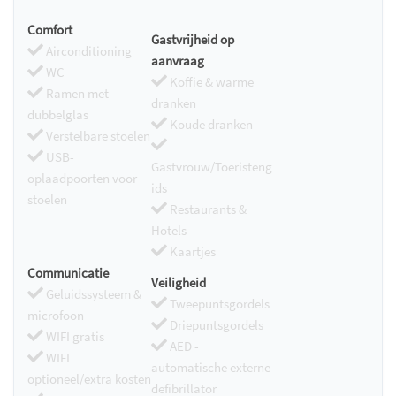
Comfort
Gastvrijheid op
Airconditioning
aanvraag
WC
Koffie & warme
Ramen met
dranken
dubbelglas
Koude dranken
Verstelbare stoelen
USB-
Gastvrouw/Toeristeng
oplaadpoorten voor
ids
stoelen
Restaurants &
Hotels
Kaartjes
Communicatie
Veiligheid
Geluidssysteem &
Tweepuntsgordels
microfoon
Driepuntsgordels
WIFI gratis
AED -
WIFI
automatische externe
optioneel/extra kosten
defibrillator