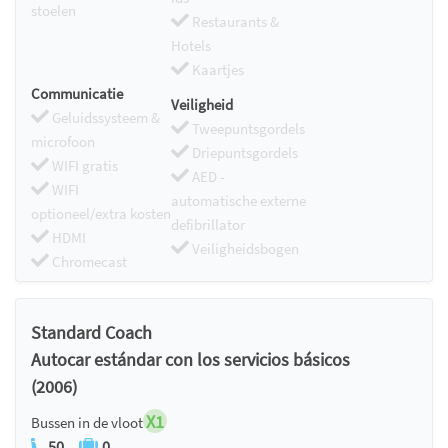
stoelen
Restaurants &
Hotels
Kaartjes
Communicatie
Veiligheid
Geluidssysteem &
Tweepuntsgordels
microfoon
Driepuntsgordels
WIFI gratis
AED -
WIFI
automatische externe
optioneel/extra kosten
defibrillator
HDMI
Veiligheidsbogen
Chromecast
Standard Coach
Autocar estándar con los servicios básicos
(2006)
X1
Bussen in de vloot
50
0