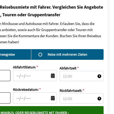
 Reisebusmiete mit Fahrer. Vergleichen Sie Angebote
e, Touren oder Gruppentransfer
n Minibusse und Autobusse mit Fahrer. Erlauben Sie, dass die
 anbieten, sowie auch für Gruppentransfer oder Touren mit
d lesen Sie die Kommentare der Kunden. Buchen Sie Ihren Reisebus
ommen haben!
inwegreise
Reise mit mehreren Zielen
Abfahrtfdatum
*
Abfahrtzeit
*
Rückreisedatum:
*
Rückfahrtszeit:
*
MINIBUS- ODER REISEBUSMIETE MIT FAHRER ›