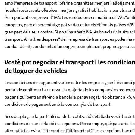
amb l"empresa de transport i oferir a organitzar menjars i allotjament
hotels i restaurants ofereixen menjars gratis i habitacions per als co
és important comprovar l"IVA. Les resolucions en matèria d"IVA s"unif
europeus, però el percentatge pot variar entre els diferents països d"
gran part dels seus costos. Si no s"ha afegit IVA, és bo aclarir la situ
transport. A " altres despeses" de l"empresa de transport es poden hav
conduir de nit, conduir els diumenges, o simplement propines per al c
Vostè pot negociar el transport i les condici
de lloguer de vehicles
Les condicions de pagament varien entre les empreses, però és comú p
per tal de confirmar la reserva. La majoria de les companyies requerei
pagar sigui per transferència bancària per avançat. No obstant això, v
condicions de pagament amb la companyia de transport.
Si es desplaça a la part inferior de la cotització detallada vostè ha de
condicions de cancel·lació i excepcions. Per exemple, què passaria si e
alternatiu i canviar l"itinerari en l"últim minut? Les excepcions han d"