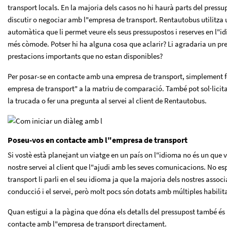
transport locals. En la majoria dels casos no hi haurà parts del pressu
discutir o negociar amb l"empresa de transport. Rentautobus utilitza 
automàtica que li permet veure els seus pressupostos i reserves en l"i
més còmode. Potser hi ha alguna cosa que aclarir? Li agradaria un pr
prestacions importants que no estan disponibles?
Per posar-se en contacte amb una empresa de transport, simplement fe
empresa de transport" a la matriu de comparació. També pot sol·licita
la trucada o fer una pregunta al servei al client de Rentautobus.
Poseu-vos en contacte amb l"empresa de transport
Si vostè està planejant un viatge en un país on l"idioma no és un que 
nostre servei al client que l"ajudi amb les seves comunicacions. No es
transport li parli en el seu idioma ja que la majoria dels nostres assoc
conducció i el servei, però molt pocs són dotats amb múltiples habilit
Quan estigui a la pàgina que dóna els detalls del pressupost també és
contacte amb l"empresa de transport directament.