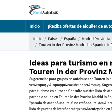
Inicio
¡Reciba ofertas de alquiler de aut
Inicio
Países
España
Madrid Provincia
Touren in der Provinz Madrid in Spanien in
Ideas para turismo en 
Touren in der Provinz 
Sugerencias para grupos en autobuses en Touren in d
ver&rsquo; y &lsquo;qu&eacute; hacer&rsquo;. Suger
para turismo en autocar. Consulte nuestra lista de at
parada o salida en Touren in der Provinz Madrid in S
"parada de autob&uacute;s" no est&aacute; aqu&iacut
lista de puntos de inter&eacute;s tur&iacute;stico en 