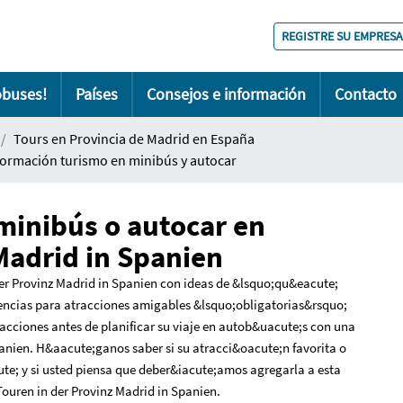
REGISTRE SU EMPRESA
obuses!
Países
Consejos e información
Contacto
Tours en Provincia de Madrid en España
formación turismo en minibús y autocar
minibús o autocar en
Madrid in Spanien
er Provinz Madrid in Spanien con ideas de &lsquo;qu&eacute;
encias para atracciones amigables &lsquo;obligatorias&rsquo;
racciones antes de planificar su viaje en autob&uacute;s con una
panien. H&aacute;ganos saber si su atracci&oacute;n favorita o
e; y si usted piensa que deber&iacute;amos agregarla a esta
Touren in der Provinz Madrid in Spanien.