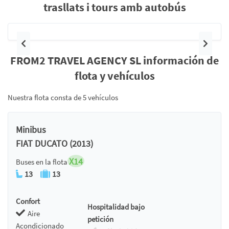
trasllats i tours amb autobús
Anterior
Siguie
FROM2 TRAVEL AGENCY SL información de
flota y vehículos
Nuestra flota consta de 5 vehículos
Minibus
FIAT DUCATO (2013)
X14
Buses en la flota
13
13
Confort
Hospitalidad bajo
Aire
petición
Acondicionado