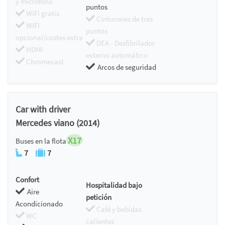
y micrófono
puntos
WiFi gratis
Cinturones de tres
WIFI
puntos
opcional/costes extra
DEA - Desfibrilador
HDMI
externo automático
Chromecast
Arcos de seguridad
Car with driver
Mercedes viano (2014)
X17
Buses en la flota
7
7
Confort
Hospitalidad bajo
Aire
petición
Acondicionado
Café y bebidas
WC
calientes