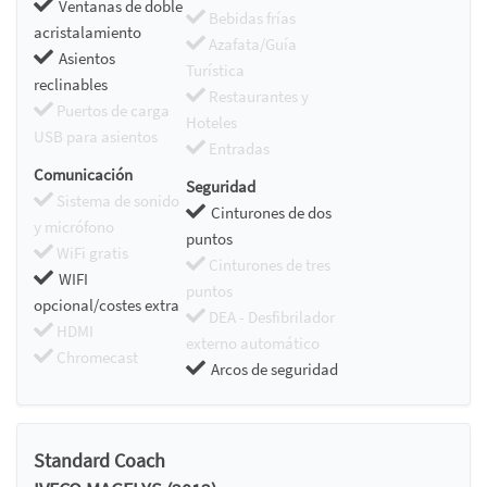
Ventanas de doble
Bebidas frías
acristalamiento
Azafata/Guía
Asientos
Turística
reclinables
Restaurantes y
Puertos de carga
Hoteles
USB para asientos
Entradas
Comunicación
Seguridad
Sistema de sonido
Cinturones de dos
y micrófono
puntos
WiFi gratis
Cinturones de tres
WIFI
puntos
opcional/costes extra
DEA - Desfibrilador
HDMI
externo automático
Chromecast
Arcos de seguridad
Standard Coach