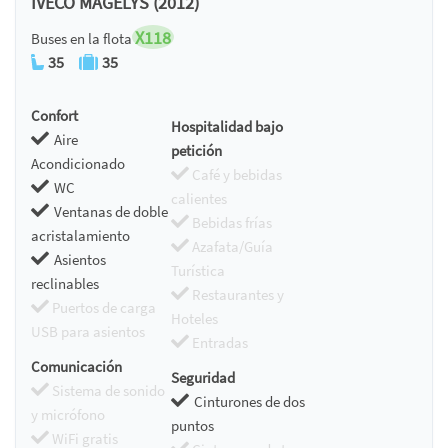
IVECO MAGELYS (2012)
X118
Buses en la flota
35
35
Confort
Hospitalidad bajo
Aire
petición
Acondicionado
Café y bebidas
WC
calientes
Ventanas de doble
Bebidas frías
acristalamiento
Azafata/Guía
Asientos
Turística
reclinables
Restaurantes y
Puertos de carga
Hoteles
USB para asientos
Entradas
Comunicación
Seguridad
Sistema de sonido
Cinturones de dos
y micrófono
puntos
WiFi gratis