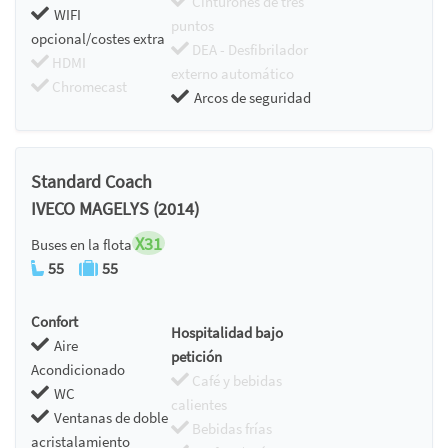
Cinturones de tres
WIFI
puntos
opcional/costes extra
DEA - Desfibrilador
HDMI
externo automático
Chromecast
Arcos de seguridad
Standard Coach
IVECO MAGELYS (2014)
X31
Buses en la flota
55
55
Confort
Hospitalidad bajo
Aire
petición
Acondicionado
Café y bebidas
WC
calientes
Ventanas de doble
Bebidas frías
acristalamiento