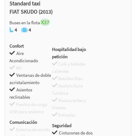
Standard taxi
FIAT SKUDO (2013)
X37
Buses en la flota
4
4
Confort
Hospitalidad bajo
Aire
petición
Acondicionado
Café y bebidas
WC
calientes
Ventanas de doble
Bebidas frías
acristalamiento
Azafata/Guía
Asientos
Turística
reclinables
Restaurantes y
Puertos de carga
Hoteles
USB para asientos
Entradas
Comunicación
Seguridad
Sistema de sonido
Cinturones de dos