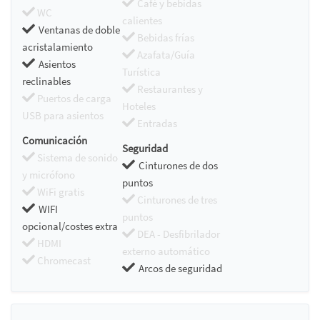
Café y bebidas
WC
calientes
Ventanas de doble
Bebidas frías
acristalamiento
Azafata/Guía
Asientos
Turística
reclinables
Restaurantes y
Puertos de carga
Hoteles
USB para asientos
Entradas
Comunicación
Seguridad
Sistema de sonido
Cinturones de dos
y micrófono
puntos
WiFi gratis
Cinturones de tres
WIFI
puntos
opcional/costes extra
DEA - Desfibrilador
HDMI
externo automático
Chromecast
Arcos de seguridad