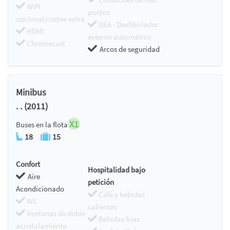
WIFI
puntos
opcional/costes extra
DEA - Desfibrilador
HDMI
externo automático
Chromecast
Arcos de seguridad
Minibus
. . (2011)
X1
Buses en la flota
18
15
Confort
Hospitalidad bajo
Aire
petición
Acondicionado
Café y bebidas
WC
calientes
Ventanas de doble
Bebidas frías
acristalamiento