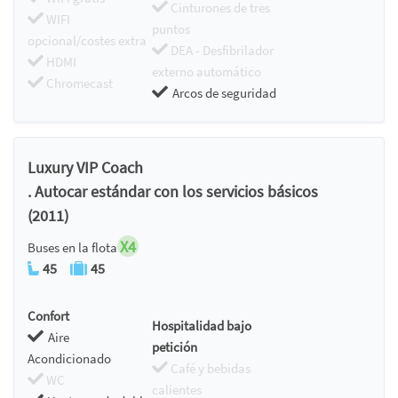
Cinturones de tres
WIFI
puntos
opcional/costes extra
DEA - Desfibrilador
HDMI
externo automático
Chromecast
Arcos de seguridad
Luxury VIP Coach
. Autocar estándar con los servicios básicos
(2011)
X4
Buses en la flota
45
45
Confort
Hospitalidad bajo
Aire
petición
Acondicionado
Café y bebidas
WC
calientes