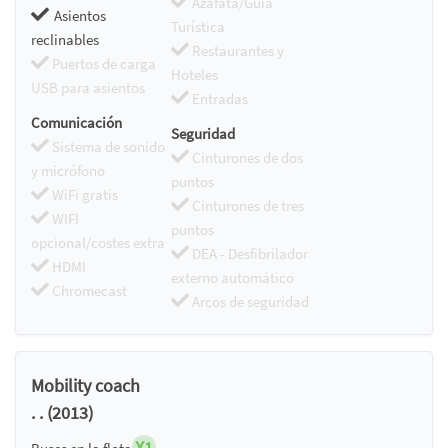
Azafata/Guía
Asientos
Turística
reclinables
Restaurantes y
Puertos de carga
Hoteles
USB para asientos
Entradas
Comunicación
Seguridad
Sistema de sonido
Cinturones de dos
y micrófono
puntos
WiFi gratis
Cinturones de tres
WIFI
puntos
opcional/costes extra
DEA - Desfibrilador
HDMI
externo automático
Chromecast
Arcos de seguridad
Mobility coach
. . (2013)
X1