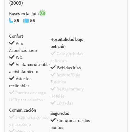
(2009)
X3
Buses en la flota
56
56
Confort
Hospitalidad bajo
Aire
petición
Acondicionado
Café y bebidas
WC
calientes
Ventanas de doble
Bebidas frías
acristalamiento
Azafata/Guía
Asientos
Turística
reclinables
Restaurantes y
Puertos de carga
Hoteles
USB para asientos
Entradas
Comunicación
Seguridad
Sistema de sonido
Cinturones de dos
y micrófono
puntos
WiFi gratis