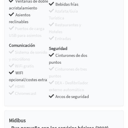
Ventanas de doble
Bebidas frías
acristalamiento
Azafata/Guía
Asientos
Turística
reclinables
Restaurantes y
Puertos de carga
Hoteles
USB para asientos
Entradas
Comunicación
Seguridad
Sistema de sonido
Cinturones de dos
y micrófono
puntos
WiFi gratis
Cinturones de tres
WIFI
puntos
opcional/costes extra
DEA - Desfibrilador
HDMI
externo automático
Chromecast
Arcos de seguridad
Midibus