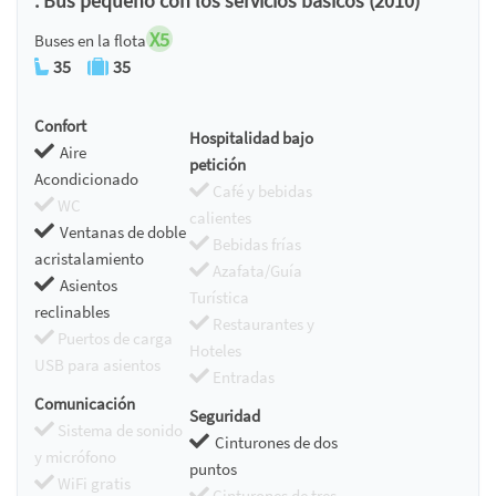
. Bus pequeño con los servicios básicos (2010)
X5
Buses en la flota
35
35
Confort
Hospitalidad bajo
Aire
petición
Acondicionado
Café y bebidas
WC
calientes
Ventanas de doble
Bebidas frías
acristalamiento
Azafata/Guía
Asientos
Turística
reclinables
Restaurantes y
Puertos de carga
Hoteles
USB para asientos
Entradas
Comunicación
Seguridad
Sistema de sonido
Cinturones de dos
y micrófono
puntos
WiFi gratis
Cinturones de tres