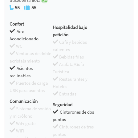
Buses en la flota
55
55
Confort
Hospitalidad bajo
Aire
petición
Acondicionado
Café y bebidas
WC
calientes
Ventanas de doble
Bebidas frías
acristalamiento
Azafata/Guía
Asientos
Turística
reclinables
Restaurantes y
Puertos de carga
Hoteles
USB para asientos
Entradas
Comunicación
Seguridad
Sistema de sonido
Cinturones de dos
y micrófono
puntos
WiFi gratis
Cinturones de tres
WIFI
puntos