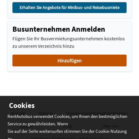
Erhalten Sie Angebote für Minibus- und Reisebusmiete
Busunternehmen Anmelden
Fügen Sie Ihr Busvermietungsunternehmen kostenlos
zu unserem Verzeichnis hinzu
Hinzufügen
Cookies
Kontakt
Sitemap
Transportgesellschaft registrieren
RentAutobus verwendet Cookies, um Ihnen den bestmöglichen
Service zu gewährleisten. Wenn
Länder
Blog
Über uns
Sie auf der Seite weitersurfen stimmen Sie der Cookie-Nutzung
zu
Allgemeine Bedingungen und Datenschutz