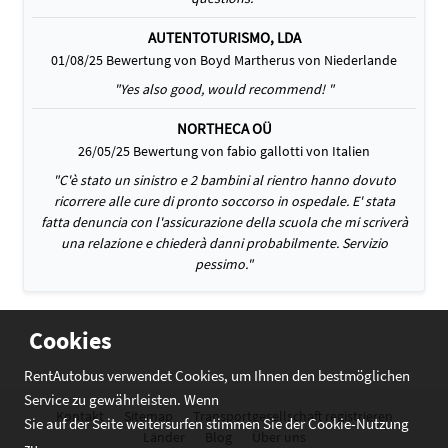
AUTENTOTURISMO, LDA
01/08/25 Bewertung von Boyd Martherus von Niederlande
"Yes also good, would recommend! "
NORTHECA OÜ
26/05/25 Bewertung von fabio gallotti von Italien
"C'è stato un sinistro e 2 bambini al rientro hanno dovuto
ricorrere alle cure di pronto soccorso in ospedale. E' stata
fatta denuncia con l'assicurazione della scuola che mi scriverà
una relazione e chiederà danni probabilmente. Servizio
pessimo."
Cookies
RentAutobus verwendet Cookies, um Ihnen den bestmöglichen
Service zu gewährleisten. Wenn
Kontakt
Sitemap
Transportgesellschaft registrieren
Sie auf der Seite weitersurfen stimmen Sie der Cookie-Nutzung
Länder
Blog
Über uns
zu