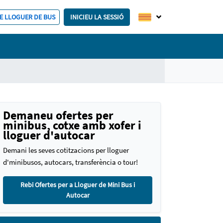
E LLOGUER DE BUS
INICIEU LA SESSIÓ
Demaneu ofertes per
minibus, cotxe amb xofer i
lloguer d'autocar
Demani les seves cotitzacions per lloguer
d'minibusos, autocars, transferència o tour!
Rebi Ofertes per a Lloguer de Mini Bus i
Autocar