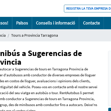
REGISTRA LA TEVA EMPRESA D
usos!
Països
Consells i informació
Contacte
ncia
Tours a Provincia Tarragona
inibús a Sugerencias de
vincia
'autocar a Sugerencias de tours en Tarragona Provincia de
guer d'autobusos amb conductor de diverses empreses de lloguer
s en costos de lloguer, avaluacions i opinions dels clients,
antiguitat del vehicle. Poseu-vos en contacte amb el nostre servei
ficació del seu viatge en autobús o tour. RentAutobus li permet
mb conductor a Sugerencias de tours en Tarragona Provincia,
grup, des de minibusos amb conductor fins a autocars. Deixe'ns
cta per al vostre viatge.