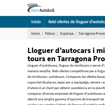
Inicio
Rebi ofertes de lloguer d'autob
Inicio
Països
Espanya
Tarragona Provi
Lloguer d’autocars i m
tours en Tarragona Pro
Lloguer d'autobusos, lloguer de minibusos o servei d
manera senzilla. Rebi ofertes competitives per a llo
de minibusos i autobusos. Compareu les ofertes basade
capacitat de places, espai per a equipatge, serveis i 
d'atenció al client per obtenir assistència en la plani
comparar diverses empreses de lloguer d'autobusos a
oferint una àmplia gamma d'opcions de transport de 
ajudar-vos a trobar l'oferta de lloguer d'autobús perfe