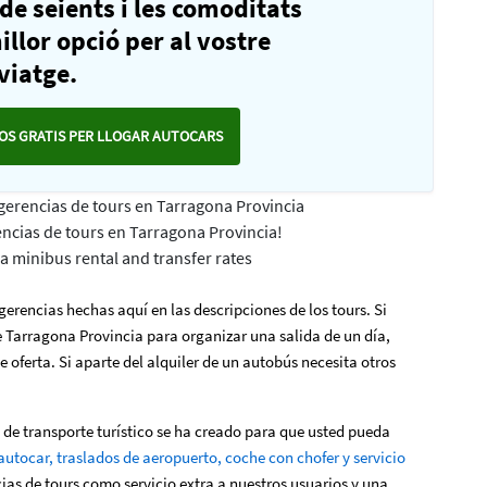
 de seients i les comoditats
illor opció per al vostre
viatge.
OS GRATIS PER LLOGAR AUTOCARS
ugerencias de tours en Tarragona Provincia
encias de tours en Tarragona Provincia!
 minibus rental and transfer rates
gerencias hechas aquí en las descripciones de los tours. Si
e Tarragona Provincia para organizar una salida de un día,
de oferta. Si aparte del alquiler de un autobús necesita otros
 de transporte turístico se ha creado para que usted pueda
autocar, traslados de aeropuerto, coche con chofer y servicio
as de tours como servicio extra a nuestros usuarios y una