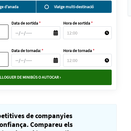
tge d'anada
Viatge multi-destinació
Data de sortida
*
Hora de sortida
*
Data de tornada:
*
Hora de tornada
*
LLOGUER DE MINIBÚS O AUTOCAR ›
petitives de companyies
confiança. Compareu els