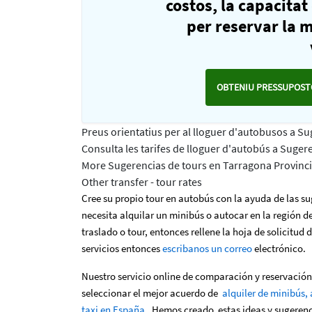
costos, la capacitat
per reservar la m
OBTENIU PRESSUPOST
Preus orientatius per al lloguer d'autobusos a S
Consulta les tarifes de lloguer d'autobús a Suger
More Sugerencias de tours en Tarragona Provincia
Other transfer - tour rates
Cree su propio tour en autobús con la ayuda de las su
necesita alquilar un minibús o autocar en la región d
traslado o tour, entonces rellene la hoja de solicitud 
servicios entonces
escribanos un correo
electrónico.
Nuestro servicio online de comparación y reservación
seleccionar el mejor acuerdo de
alquiler de minibús, 
taxi en España
. Hemos creado estas ideas y sugerenci