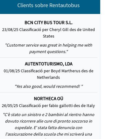
Clients sobre Rentautobus
BCN CITY BUS TOUR S.L.
23/08/25 Classificació per Cheryl Gill des de United
States
"Customer service was great in helping me with
payment questions."
AUTENTOTURISMO, LDA
01/08/25 Classificació per Boyd Martherus des de
Netherlands
"Yes also good, would recommend! "
NORTHECA OÜ
26/05/25 Classificació per fabio gallotti des de Italy
"C'è stato un sinistro e 2 bambini al rientro hanno
dovuto ricorrere alle cure di pronto soccorso in
ospedale. E' stata fatta denuncia con
l'assicurazione della scuola che mi scriverà una