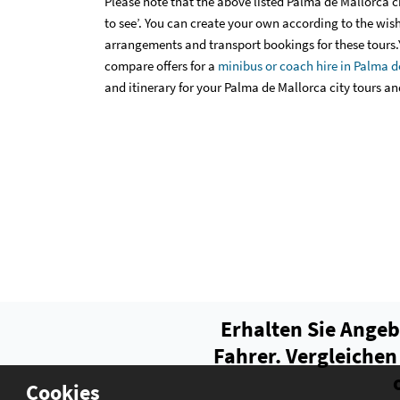
Please note that the above listed Palma de Mallorca c
to see’. You can create your own according to the wis
arrangements and transport bookings for these tours.
compare offers for a
minibus or coach hire in Palma d
and itinerary for your Palma de Mallorca city tours an
Erhalten Sie Angeb
Fahrer. Vergleichen
Cookies