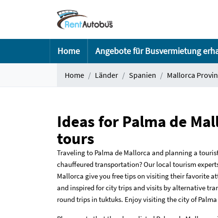
Home
Angebote für Busvermietung erh
Home
Länder
Spanien
Mallorca Provin
Ideas for Palma de Mal
tours
Traveling to Palma de Mallorca and planning a touristi
chauffeured transportation? Our local tourism experts
Mallorca give you free tips on visiting their favorite 
and inspired for city trips and visits by alternative t
round trips in tuktuks. Enjoy visiting the city of Palm