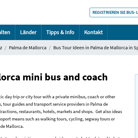
REGISTRIEREN SIE BUS-
alten
Länder
Tipps & Info
Kontakt
z
Palma de Mallorca
Bus Tour Ideen in Palma de Mallorca in S
lorca mini bus and coach
c day trip or city tour with a private minibus, coach or other
, tour guides and transport service providers in Palma de
attractions, restaurants, hotels, markets and shops. Get also ideas
ransport means such as walking tours, cycling, segway tours or
a de Mallorca.