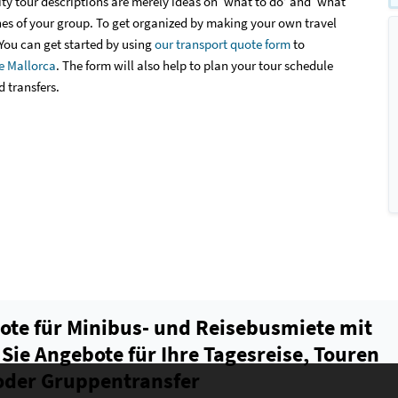
ity tour descriptions are merely ideas on ‘what to do’ and ‘what
hes of your group. To get organized by making your own travel
You can get started by using
our transport quote form
to
e Mallorca
. The form will also help to plan your tour schedule
d transfers.
ote für Minibus- und Reisebusmiete mit
 Sie Angebote für Ihre Tagesreise, Touren
oder Gruppentransfer