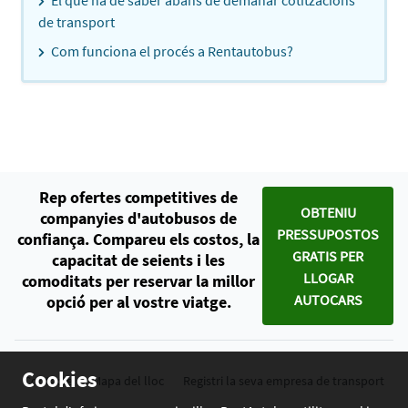
El que ha de saber abans de demanar cotitzacions
de transport
Com funciona el procés a Rentautobus?
Rep ofertes competitives de
OBTENIU
companyies d'autobusos de
PRESSUPOSTOS
confiança. Compareu els costos, la
GRATIS PER
capacitat de seients i les
LLOGAR
comoditats per reservar la millor
AUTOCARS
opció per al vostre viatge.
Cookies
Contacte
Mapa del lloc
Registri la seva empresa de transport