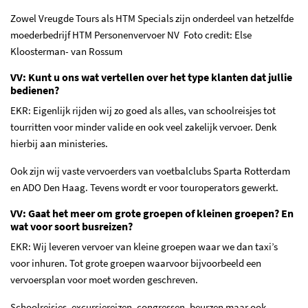
Zowel Vreugde Tours als HTM Specials zijn onderdeel van hetzelfde
moederbedrijf
HTM Personenvervoer NV Foto credit: Else
Kloosterman- van Rossum
VV: Kunt u ons wat vertellen over het type klanten dat jullie
bedienen?
EKR: Eigenlijk rijden wij zo goed als alles, van schoolreisjes tot
tourritten voor minder valide en ook veel zakelijk vervoer. Denk
hierbij aan ministeries.
Ook zijn wij vaste vervoerders van voetbalclubs Sparta Rotterdam
en ADO Den Haag. Tevens wordt er voor touroperators gewerkt.
VV: Gaat het meer om grote groepen of kleinen groepen? En
wat voor soort busreizen?
EKR: Wij leveren vervoer van kleine groepen waar we dan taxi’s
voor inhuren. Tot grote groepen waarvoor bijvoorbeeld een
vervoersplan voor moet worden geschreven.
Schoolreisjes, excursiereizen, congressen, beurzen maar ook