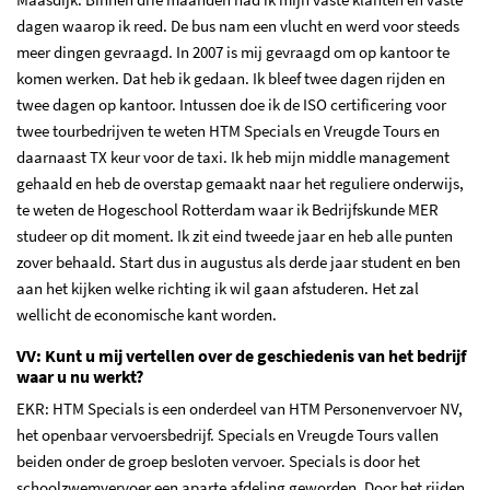
dagen waarop ik reed. De bus nam een vlucht en werd voor steeds
meer dingen gevraagd. In 2007 is mij gevraagd om op kantoor te
komen werken. Dat heb ik gedaan. Ik bleef twee dagen rijden en
twee dagen op kantoor. Intussen doe ik de ISO certificering voor
twee tourbedrijven te weten HTM Specials en Vreugde Tours en
daarnaast TX keur voor de taxi. Ik heb mijn middle management
gehaald en heb de overstap gemaakt naar het reguliere onderwijs,
te weten de Hogeschool Rotterdam waar ik Bedrijfskunde MER
studeer op dit moment. Ik zit eind tweede jaar en heb alle punten
zover behaald. Start dus in augustus als derde jaar student en ben
aan het kijken welke richting ik wil gaan afstuderen. Het zal
wellicht de economische kant worden.
VV: Kunt u mij vertellen over de geschiedenis van het bedrijf
waar u nu werkt?
EKR: HTM Specials is een onderdeel van HTM Personenvervoer NV,
het openbaar vervoersbedrijf. Specials en Vreugde Tours vallen
beiden onder de groep besloten vervoer. Specials is door het
schoolzwemvervoer een aparte afdeling geworden. Door het rijden