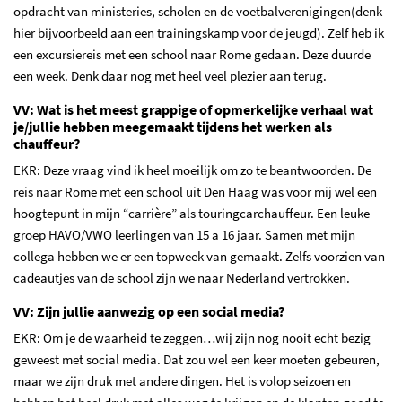
opdracht van ministeries, scholen en de voetbalverenigingen(denk
hier bijvoorbeeld aan een trainingskamp voor de jeugd). Zelf heb ik
een excursiereis met een school naar Rome gedaan. Deze duurde
een week. Denk daar nog met heel veel plezier aan terug.
VV: Wat is het meest grappige of opmerkelijke verhaal wat
je/jullie hebben meegemaakt tijdens het werken als
chauffeur?
EKR: Deze vraag vind ik heel moeilijk om zo te beantwoorden. De
reis naar Rome met een school uit Den Haag was voor mij wel een
hoogtepunt in mijn “carrière” als touringcarchauffeur. Een leuke
groep HAVO/VWO leerlingen van 15 a 16 jaar. Samen met mijn
collega hebben we er een topweek van gemaakt. Zelfs voorzien van
cadeautjes van de school zijn we naar Nederland vertrokken.
VV: Zijn jullie aanwezig op een social media?
EKR: Om je de waarheid te zeggen…wij zijn nog nooit echt bezig
geweest met social media. Dat zou wel een keer moeten gebeuren,
maar we zijn druk met andere dingen. Het is volop seizoen en