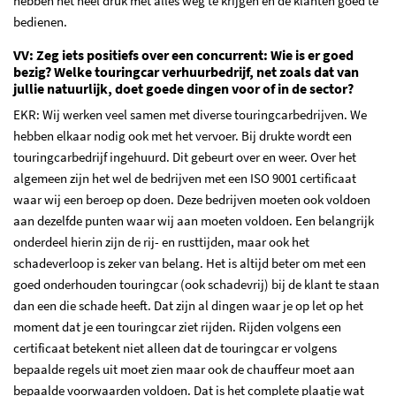
hebben het heel druk met alles weg te krijgen en de klanten goed te
bedienen.
VV: Zeg iets positiefs over een concurrent: Wie is er goed
bezig? Welke touringcar verhuurbedrijf, net zoals dat van
jullie natuurlijk, doet goede dingen voor of in de sector?
EKR: Wij werken veel samen met diverse touringcarbedrijven. We
hebben elkaar nodig ook met het vervoer. Bij drukte wordt een
touringcarbedrijf ingehuurd. Dit gebeurt over en weer. Over het
algemeen zijn het wel de bedrijven met een ISO 9001 certificaat
waar wij een beroep op doen. Deze bedrijven moeten ook voldoen
aan dezelfde punten waar wij aan moeten voldoen. Een belangrijk
onderdeel hierin zijn de rij- en rusttijden, maar ook het
schadeverloop is zeker van belang. Het is altijd beter om met een
goed onderhouden touringcar (ook schadevrij) bij de klant te staan
dan een die schade heeft. Dat zijn al dingen waar je op let op het
moment dat je een touringcar ziet rijden. Rijden volgens een
certificaat betekent niet alleen dat de touringcar er volgens
bepaalde regels uit moet zien maar ook de chauffeur moet aan
bepaalde voorwaarden voldoen. Dat is het complete plaatje wat