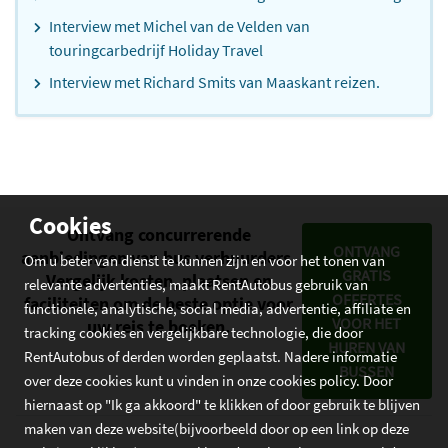
Interview met Michel van de Velden van
touringcarbedrijf Holiday Travel
Interview met Richard Smits van Maaskant reizen.
Cookies
Ontvang concurrerende
ONTVANG
aanbiedingen van bus verhuurders.
Om u beter van dienst te kunnen zijn en voor het tonen van
GRATIS
Vergelijk kosten, plaatsen en
relevante advertenties, maakt RentAutobus gebruik van
OFFERTES
faciliteiten om de beste optie voor
functionele, analytische, social media, advertentie, affiliate en
VOOR HET
uw reis te boeken.
tracking cookies en vergelijkbare technologie, die door
HUREN VAN
RentAutobus of derden worden geplaatst. Nadere informatie
BUSSEN
over deze cookies kunt u vinden in onze cookies policy. Door
hiernaast op "Ik ga akkoord" te klikken of door gebruik te blijven
maken van deze website(bijvoorbeeld door op een link op deze