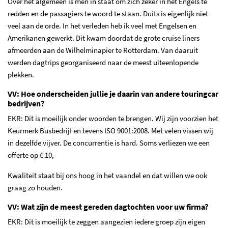
Over het algemeen is men in staat om zich zeker in het Engels te
redden en de passagiers te woord te staan. Duits is eigenlijk niet
veel aan de orde. In het verleden heb ik veel met Engelsen en
Amerikanen gewerkt. Dit kwam doordat de grote cruise liners
afmeerden aan de Wilhelminapier te Rotterdam. Van daaruit
werden dagtrips georganiseerd naar de meest uiteenlopende
plekken.
VV: Hoe onderscheiden jullie je daarin van andere touringcar
bedrijven?
EKR: Dit is moeilijk onder woorden te brengen. Wij zijn voorzien het
Keurmerk Busbedrijf en tevens ISO 9001:2008. Met velen vissen wij
in dezelfde vijver. De concurrentie is hard. Soms verliezen we een
offerte op € 10,-
Kwaliteit staat bij ons hoog in het vaandel en dat willen we ook
graag zo houden.
VV: Wat zijn de meest gereden dagtochten voor uw firma?
EKR: Dit is moeilijk te zeggen aangezien iedere groep zijn eigen