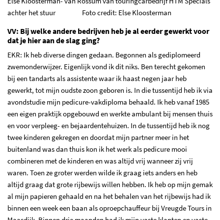
Else Kloosterman- van Rossum van touringcarbedrijf HTM Specials
achter het stuur Foto credit: Else Kloosterman
VV: Bij welke andere bedrijven heb je al eerder gewerkt voor
dat je hier aan de slag ging?
EKR: Ik heb diverse dingen gedaan. Begonnen als gediplomeerd
zwemonderwijzer. Eigenlijk vond ik dit niks. Ben terecht gekomen
bij een tandarts als assistente waar ik haast negen jaar heb
gewerkt, tot mijn oudste zoon geboren is. In die tussentijd heb ik via
avondstudie mijn pedicure-vakdiploma behaald. Ik heb vanaf 1985
een eigen praktijk opgebouwd en werkte ambulant bij mensen thuis
en voor verpleeg- en bejaardentehuizen. In de tussentijd heb ik nog
twee kinderen gekregen en doordat mijn partner meer in het
buitenland was dan thuis kon ik het werk als pedicure mooi
combineren met de kinderen en was altijd vrij wanneer zij vrij
waren. Toen ze groter werden wilde ik graag iets anders en heb
altijd graag dat grote rijbewijs willen hebben. Ik heb op mijn gemak
al mijn papieren gehaald en na het behalen van het rijbewijs had ik
binnen een week een baan als oproepchauffeur bij Vreugde Tours in
Maasdijk. Binnen drie maanden had ik mijn vaste klanten en vaste