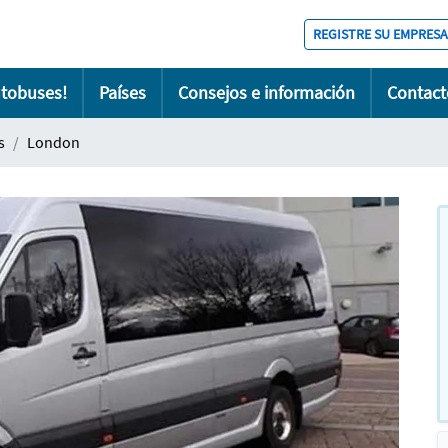
REGISTRE SU EMPRESA
utobuses!
Países
Consejos e información
Contact
s
London