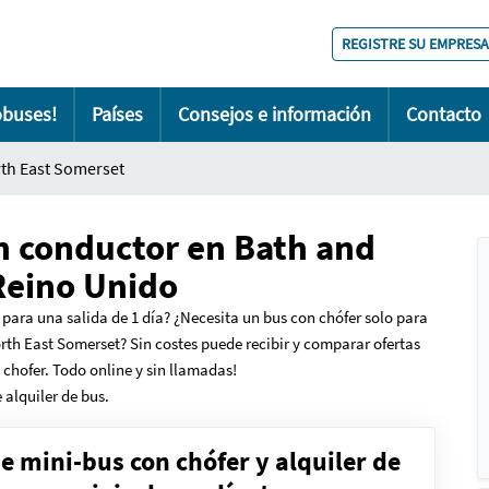
REGISTRE SU EMPRESA
obuses!
Países
Consejos e información
Contacto
th East Somerset
n conductor en Bath and
Reino Unido
 para una salida de 1 día?
¿N
ecesita un bus con chófer solo para
rth East Somerset? Sin costes puede recibir y comparar ofertas
chofer. Todo online y sin llamadas!
 alquiler de bus.
de mini-bus con chófer y alquiler de