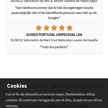
26/04/22 Valoración de Vito & Jeroen Galama de Países Bajos
"Een telefoonnummer dat ik heb doorgekregen klopte
waarschijnlijk niet of de betreffende persoon was niet op de
hoogte."
GUIDED PORTUGAL UNIPESSOAL LDA
31/08/21 Valoración de Mari Cruz Maturana Luaces de España
"Todo fue perfecto"
Cookies
Contacto
Mapa del sitio
Registre su empresa de transporte
Con el fin de ofrecerle un servicio mejor, RentAutobus utiliza
Países
Blog
Sobre Nosotros
cookies. Al continuar navegando por el sitio, acepta el uso de las
mismas.
Condiciones Generales y Polícita de Privacidad