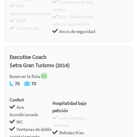
Cinturones de tres
WIFI
puntos
opcional/costes extra
DEA - Desfibrilador
HDMI
externo automático
Chromecast
Arcos de seguridad
Executive Coach
Setra Gran Turismo (2014)
X1
Buses en la flota
70
70
Confort
Hospitalidad bajo
Aire
petición
Acondicionado
Café y bebidas
WC
calientes
Ventanas de doble
Bebidas frías
acristalamiento