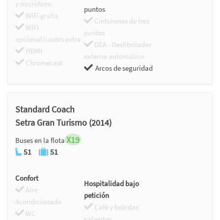
y micrófono
puntos
WiFi gratis
Cinturones de tres
WIFI
puntos
opcional/costes extra
DEA - Desfibrilador
HDMI
externo automático
Chromecast
Arcos de seguridad
Standard Coach
Setra Gran Turismo (2014)
X19
Buses en la flota
51
51
Confort
Hospitalidad bajo
Aire
petición
Acondicionado
Café y bebidas
WC
calientes