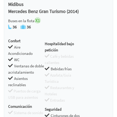
Midibus
Mercedes Benz Gran Turismo (2014)
X1
Buses en la flota
36
36
Confort
Hospitalidad bajo
Aire
petición
Acondicionado
Café y bebidas
WC
calientes
Ventanas de doble
Bebidas frías
acristalamiento
Azafata/Guía
Asientos
Turística
reclinables
Restaurantes y
Puertos de carga
Hoteles
USB para asientos
Entradas
Comunicación
Seguridad
Sistema de sonido
Cinturones de dos