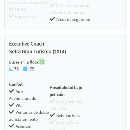
opcional/costes extra
DEA - Desfibrilador
HDMI
externo automático
Chromecast
Arcos de seguridad
Executive Coach
Setra Gran Turismo (2014)
X1
Buses en la flota
75
75
Confort
Hospitalidad bajo
Aire
petición
Acondicionado
Café y bebidas
WC
calientes
Ventanas de doble
Bebidas frías
acristalamiento
Azafata/Guía
Asientos
Turística