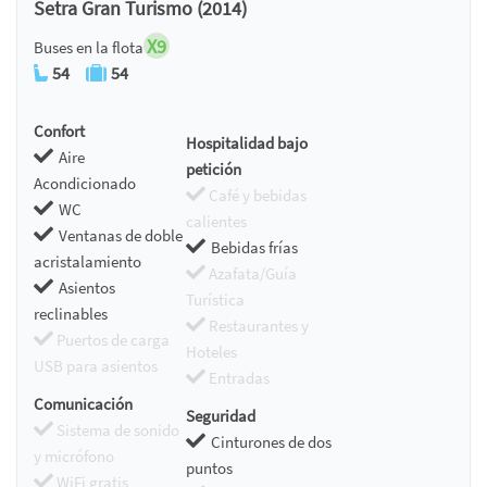
Setra Gran Turismo (2014)
X9
Buses en la flota
54
54
Confort
Hospitalidad bajo
Aire
petición
Acondicionado
Café y bebidas
WC
calientes
Ventanas de doble
Bebidas frías
acristalamiento
Azafata/Guía
Asientos
Turística
reclinables
Restaurantes y
Puertos de carga
Hoteles
USB para asientos
Entradas
Comunicación
Seguridad
Sistema de sonido
Cinturones de dos
y micrófono
puntos
WiFi gratis