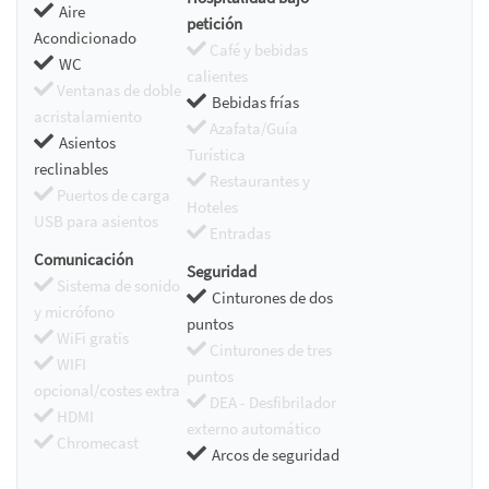
Aire
petición
Acondicionado
Café y bebidas
WC
calientes
Ventanas de doble
Bebidas frías
acristalamiento
Azafata/Guía
Asientos
Turística
reclinables
Restaurantes y
Puertos de carga
Hoteles
USB para asientos
Entradas
Comunicación
Seguridad
Sistema de sonido
Cinturones de dos
y micrófono
puntos
WiFi gratis
Cinturones de tres
WIFI
puntos
opcional/costes extra
DEA - Desfibrilador
HDMI
externo automático
Chromecast
Arcos de seguridad