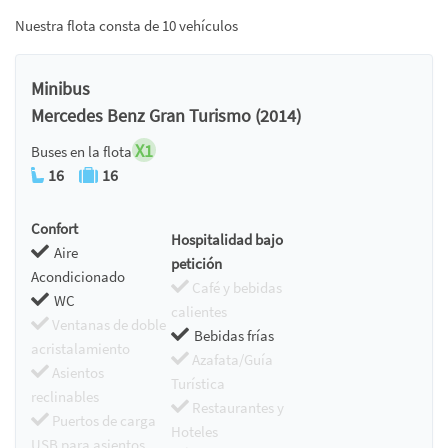
Nuestra flota consta de 10 vehículos
Minibus
Mercedes Benz Gran Turismo (2014)
X1
Buses en la flota
16
16
Confort
Hospitalidad bajo
Aire
petición
Acondicionado
Café y bebidas
WC
calientes
Ventanas de doble
Bebidas frías
acristalamiento
Azafata/Guía
Asientos
Turística
reclinables
Restaurantes y
Puertos de carga
Hoteles
USB para asientos