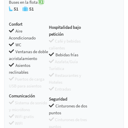
X1
Buses en la flota
51
51
Confort
Hospitalidad bajo
Aire
petición
Acondicionado
Café y bebidas
WC
calientes
Ventanas de doble
Bebidas frías
acristalamiento
Azafata/Guía
Asientos
Turística
reclinables
Restaurantes y
Puertos de carga
Hoteles
USB para asientos
Entradas
Comunicación
Seguridad
Sistema de sonido
Cinturones de dos
y micrófono
puntos
WiFi gratis
Cinturones de tres
WIFI
puntos