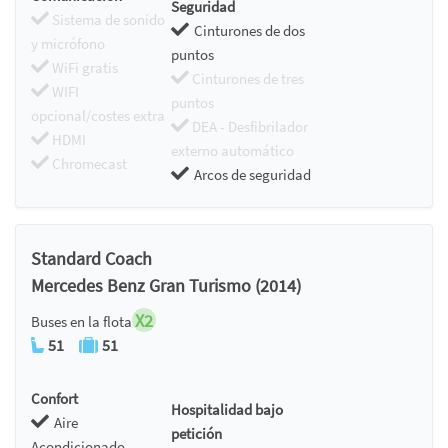
Seguridad
Sistema de sonido
Cinturones de dos
y micrófono
puntos
WiFi gratis
Cinturones de tres
WIFI
puntos
opcional/costes extra
DEA - Desfibrilador
HDMI
externo automático
Chromecast
Arcos de seguridad
Standard Coach
Mercedes Benz Gran Turismo (2014)
X2
Buses en la flota
51
51
Confort
Hospitalidad bajo
Aire
petición
Acondicionado