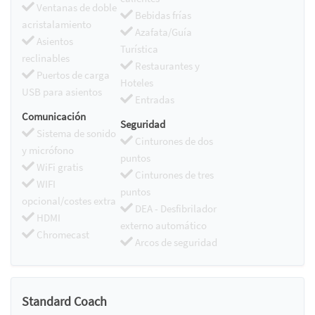
Ventanas de doble
Bebidas frías
acristalamiento
Azafata/Guía
Asientos
Turística
reclinables
Restaurantes y
Puertos de carga
Hoteles
USB para asientos
Entradas
Comunicación
Seguridad
Sistema de sonido
Cinturones de dos
y micrófono
puntos
WiFi gratis
Cinturones de tres
WIFI
puntos
opcional/costes extra
DEA - Desfibrilador
HDMI
externo automático
Chromecast
Arcos de seguridad
Standard Coach