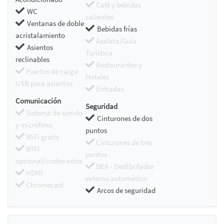
Café y bebidas
WC
calientes
Ventanas de doble
Bebidas frías
acristalamiento
Azafata/Guía
Asientos
Turística
reclinables
Restaurantes y
Puertos de carga
Hoteles
USB para asientos
Entradas
Comunicación
Seguridad
Sistema de sonido
Cinturones de dos
y micrófono
puntos
WiFi gratis
Cinturones de tres
WIFI
puntos
opcional/costes extra
DEA - Desfibrilador
HDMI
externo automático
Chromecast
Arcos de seguridad