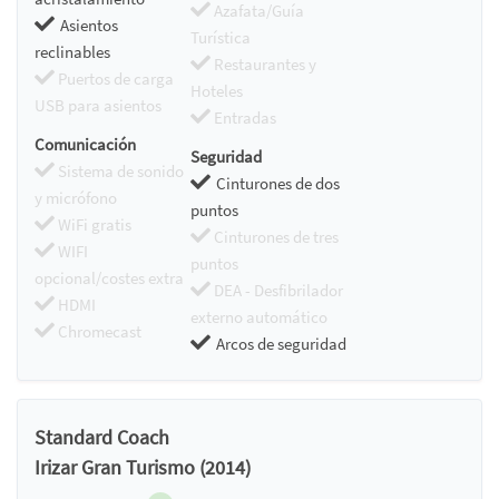
Azafata/Guía
Asientos
Turística
reclinables
Restaurantes y
Puertos de carga
Hoteles
USB para asientos
Entradas
Comunicación
Seguridad
Sistema de sonido
Cinturones de dos
y micrófono
puntos
WiFi gratis
Cinturones de tres
WIFI
puntos
opcional/costes extra
DEA - Desfibrilador
HDMI
externo automático
Chromecast
Arcos de seguridad
Standard Coach
Irizar Gran Turismo (2014)