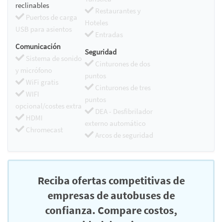
reclinables
Restaurantes y
Puertos de carga
Hoteles
USB para asientos
Entradas
Comunicación
Seguridad
Sistema de sonido
Cinturones de dos
y micrófono
puntos
WiFi gratis
Cinturones de tres
WIFI
puntos
opcional/costes extra
DEA - Desfibrilador
HDMI
externo automático
Chromecast
Arcos de seguridad
Reciba ofertas competitivas de
empresas de autobuses de
confianza. Compare costos,