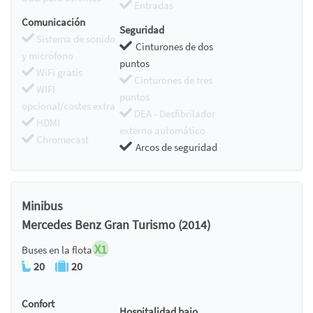
Entradas
Comunicación
Seguridad
Sistema de sonido
Cinturones de dos
y micrófono
puntos
WiFi gratis
Cinturones de tres
WIFI
puntos
opcional/costes extra
DEA - Desfibrilador
HDMI
externo automático
Chromecast
Arcos de seguridad
Minibus
Mercedes Benz Gran Turismo (2014)
X1
Buses en la flota
20
20
Confort
Hospitalidad bajo