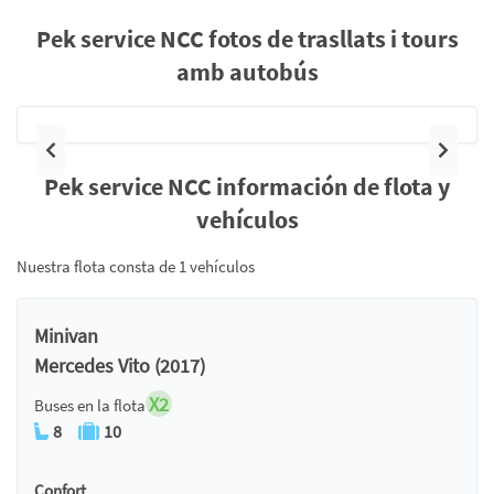
Pek service NCC fotos de trasllats i tours
amb autobús
Anterior
Siguie
Pek service NCC información de flota y
vehículos
Nuestra flota consta de 1 vehículos
Minivan
Mercedes Vito (2017)
X2
Buses en la flota
8
10
Confort