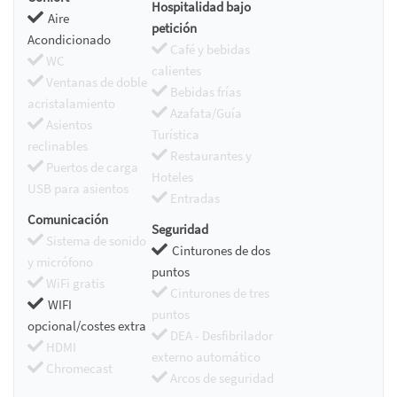
Hospitalidad bajo
Aire
petición
Acondicionado
Café y bebidas
WC
calientes
Ventanas de doble
Bebidas frías
acristalamiento
Azafata/Guía
Asientos
Turística
reclinables
Restaurantes y
Puertos de carga
Hoteles
USB para asientos
Entradas
Comunicación
Seguridad
Sistema de sonido
Cinturones de dos
y micrófono
puntos
WiFi gratis
Cinturones de tres
WIFI
puntos
opcional/costes extra
DEA - Desfibrilador
HDMI
externo automático
Chromecast
Arcos de seguridad