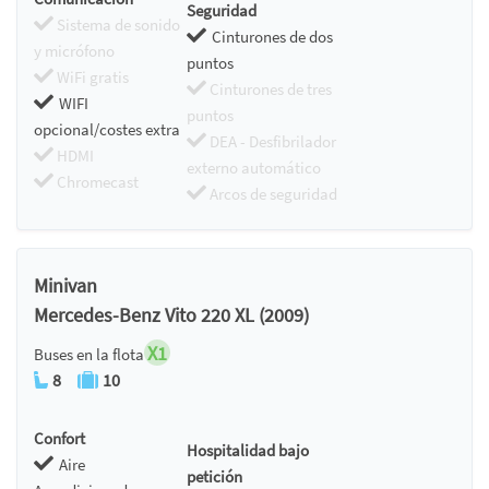
Seguridad
Sistema de sonido
Cinturones de dos
y micrófono
puntos
WiFi gratis
Cinturones de tres
WIFI
puntos
opcional/costes extra
DEA - Desfibrilador
HDMI
externo automático
Chromecast
Arcos de seguridad
Minivan
Mercedes-Benz Vito 220 XL (2009)
X1
Buses en la flota
8
10
Confort
Hospitalidad bajo
Aire
petición