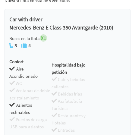
Nuestra flota consta de 5 vehículos
Car with driver
Mercedes-Benz E Class 350 Avantgarde (2010)
X1
Buses en la flota
3
4
Confort
Hospitalidad bajo
Aire
petición
Acondicionado
Café y bebidas
WC
calientes
Ventanas de doble
Bebidas frías
acristalamiento
Azafata/Guía
Asientos
Turística
reclinables
Restaurantes y
Puertos de carga
Hoteles
USB para asientos
Entradas