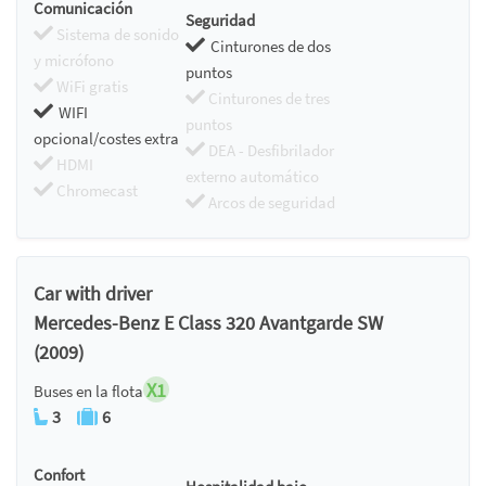
Comunicación
Seguridad
Sistema de sonido
Cinturones de dos
y micrófono
puntos
WiFi gratis
Cinturones de tres
WIFI
puntos
opcional/costes extra
DEA - Desfibrilador
HDMI
externo automático
Chromecast
Arcos de seguridad
Car with driver
Mercedes-Benz E Class 320 Avantgarde SW
(2009)
X1
Buses en la flota
3
6
Confort