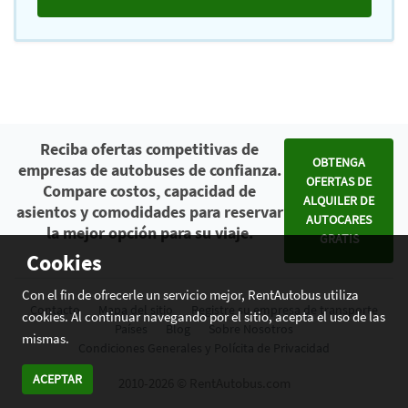
Reciba ofertas competitivas de
OBTENGA
empresas de autobuses de confianza.
OFERTAS DE
Compare costos, capacidad de
ALQUILER DE
asientos y comodidades para reservar
AUTOCARES
la mejor opción para su viaje.
GRATIS
Cookies
Con el fin de ofrecerle un servicio mejor, RentAutobus utiliza
Contacto
Mapa del sitio
Registre su empresa de transporte
cookies. Al continuar navegando por el sitio, acepta el uso de las
Países
Blog
Sobre Nosotros
mismas.
Condiciones Generales y Polícita de Privacidad
ACEPTAR
2010-2026 © RentAutobus.com