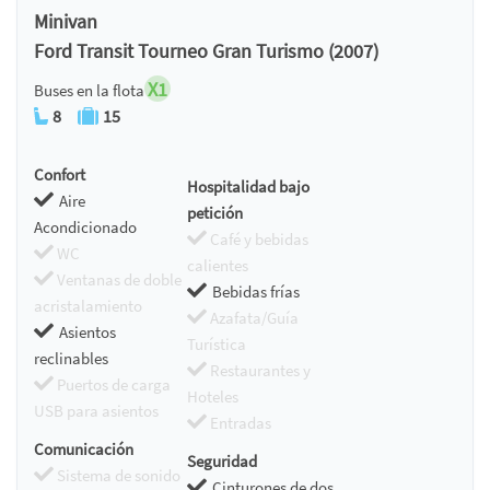
Minivan
Ford Transit Tourneo Gran Turismo (2007)
X1
Buses en la flota
8
15
Confort
Hospitalidad bajo
Aire
petición
Acondicionado
Café y bebidas
WC
calientes
Ventanas de doble
Bebidas frías
acristalamiento
Azafata/Guía
Asientos
Turística
reclinables
Restaurantes y
Puertos de carga
Hoteles
USB para asientos
Entradas
Comunicación
Seguridad
Sistema de sonido
Cinturones de dos