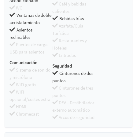
Acondicionado
Café y bebidas
WC
calientes
Ventanas de doble
Bebidas frías
acristalamiento
Azafata/Guía
Asientos
Turística
reclinables
Restaurantes y
Puertos de carga
Hoteles
USB para asientos
Entradas
Comunicación
Seguridad
Sistema de sonido
Cinturones de dos
y micrófono
puntos
WiFi gratis
Cinturones de tres
WIFI
puntos
opcional/costes extra
DEA - Desfibrilador
HDMI
externo automático
Chromecast
Arcos de seguridad