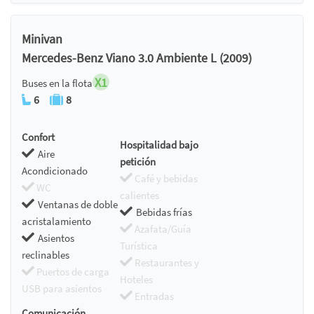
Minivan
Mercedes-Benz Viano 3.0 Ambiente L (2009)
X1
Buses en la flota
6
8
Confort
Hospitalidad bajo
Aire
petición
Acondicionado
Café y bebidas
WC
calientes
Ventanas de doble
Bebidas frías
acristalamiento
Azafata/Guía
Asientos
Turística
reclinables
Restaurantes y
Puertos de carga
Hoteles
USB para asientos
Entradas
Comunicación