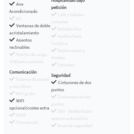
Hospitalidad bajo
Aire
petición
Acondicionado
Café y bebidas
WC
calientes
Ventanas de doble
Bebidas frías
acristalamiento
Azafata/Guía
Asientos
Turística
reclinables
Restaurantes y
Puertos de carga
Hoteles
USB para asientos
Entradas
Comunicación
Seguridad
Sistema de sonido
Cinturones de dos
y micrófono
puntos
WiFi gratis
Cinturones de tres
WIFI
puntos
opcional/costes extra
DEA - Desfibrilador
HDMI
externo automático
Chromecast
Arcos de seguridad