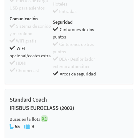
Puertos de carga
Hoteles
USB para asientos
Entradas
Comunicación
Seguridad
Sistema de sonido
Cinturones de dos
y micrófono
puntos
WiFi gratis
Cinturones de tres
WIFI
puntos
opcional/costes extra
DEA - Desfibrilador
HDMI
externo automático
Chromecast
Arcos de seguridad
Standard Coach
IRISBUS EUROCLASS (2003)
X1
Buses en la flota
55
9