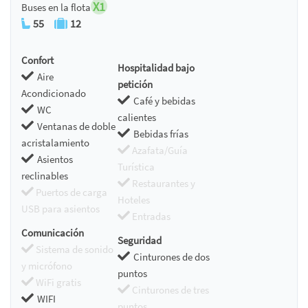
X1
Buses en la flota
55
12
Confort
Hospitalidad bajo
Aire
petición
Acondicionado
Café y bebidas
WC
calientes
Ventanas de doble
Bebidas frías
acristalamiento
Azafata/Guía
Asientos
Turística
reclinables
Restaurantes y
Puertos de carga
Hoteles
USB para asientos
Entradas
Comunicación
Seguridad
Sistema de sonido
Cinturones de dos
y micrófono
puntos
WiFi gratis
Cinturones de tres
WIFI
puntos