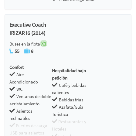
Executive Coach
IRIZAR I6 (2014)
X1
Buses en la flota
55
8
Confort
Hospitalidad bajo
Aire
petición
Acondicionado
Café y bebidas
WC
calientes
Ventanas de doble
Bebidas frías
acristalamiento
Azafata/Guía
Asientos
Turística
reclinables
Restaurantes y
Puertos de carga
Hoteles
USB para asientos