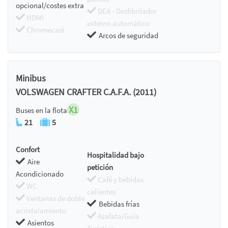
opcional/costes extra
DEA - Desfibrilador
HDMI
externo automático
Chromecast
Arcos de seguridad
Minibus
VOLSWAGEN CRAFTER C.A.F.A. (2011)
X1
Buses en la flota
21
5
Confort
Hospitalidad bajo
Aire
petición
Acondicionado
Café y bebidas
WC
calientes
Ventanas de doble
Bebidas frías
acristalamiento
Azafata/Guía
Asientos