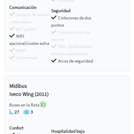
Entradas
Comunicación
Seguridad
Sistema de sonido
Cinturones de dos
y micrófono
puntos
WiFi gratis
Cinturones de tres
WIFI
puntos
opcional/costes extra
DEA - Desfibrilador
HDMI
externo automático
Chromecast
Arcos de seguridad
Midibus
Iveco Wing (2011)
X1
Buses en la flota
27
3
Confort
Hospitalidad bajo