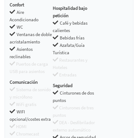
Confort
Hospitalidad bajo
Aire
petición
Acondicionado
Café y bebidas
WC
calientes
Ventanas de doble
Bebidas frías
acristalamiento
Azafata/Guía
Asientos
Turística
reclinables
Restaurantes y
Puertos de carga
Hoteles
USB para asientos
Entradas
Comunicación
Seguridad
Sistema de sonido
Cinturones de dos
y micrófono
puntos
WiFi gratis
Cinturones de tres
WIFI
puntos
opcional/costes extra
DEA - Desfibrilador
HDMI
externo automático
Chromecast
Arcos de seguridad