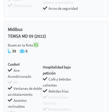
externo automático
Chromecast
Arcos de seguridad
Midibus
TEMSA MD 09 (2012)
X1
Buses en la flota
39
6
Confort
Hospitalidad bajo
Aire
petición
Acondicionado
Café y bebidas
WC
calientes
Ventanas de doble
Bebidas frías
acristalamiento
Azafata/Guía
Asientos
Turística
reclinables
Restaurantes y