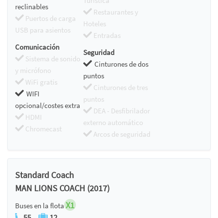
Turística
reclinables
Restaurantes y
Puertos de carga
Hoteles
USB para asientos
Entradas
Comunicación
Seguridad
Sistema de sonido
Cinturones de dos
y micrófono
puntos
WiFi gratis
Cinturones de tres
WIFI
puntos
opcional/costes extra
DEA - Desfibrilador
HDMI
externo automático
Chromecast
Arcos de seguridad
Standard Coach
MAN LIONS COACH (2017)
X1
Buses en la flota
55
12