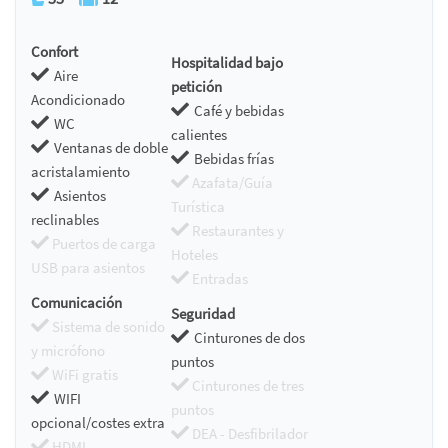
Confort
Hospitalidad bajo
Aire
petición
Acondicionado
Café y bebidas
WC
calientes
Ventanas de doble
Bebidas frías
acristalamiento
Azafata/Guía
Asientos
Turística
reclinables
Restaurantes y
Puertos de carga
Hoteles
USB para asientos
Entradas
Comunicación
Seguridad
Sistema de sonido
Cinturones de dos
y micrófono
puntos
WiFi gratis
Cinturones de tres
WIFI
puntos
opcional/costes extra
DEA - Desfibrilador
HDMI