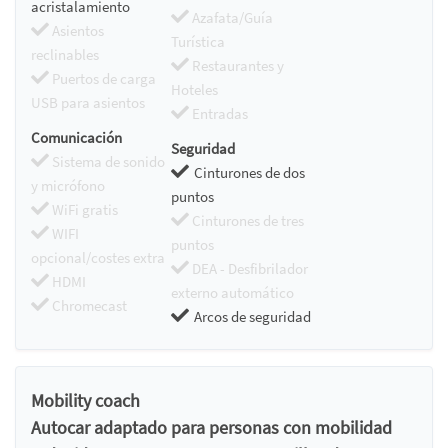
acristalamiento
Azafata/Guía
Asientos
Turística
reclinables
Restaurantes y
Puertos de carga
Hoteles
USB para asientos
Entradas
Comunicación
Seguridad
Sistema de sonido
Cinturones de dos
y micrófono
puntos
WiFi gratis
Cinturones de tres
WIFI
puntos
opcional/costes extra
DEA - Desfibrilador
HDMI
externo automático
Chromecast
Arcos de seguridad
Mobility coach
Autocar adaptado para personas con mobilidad