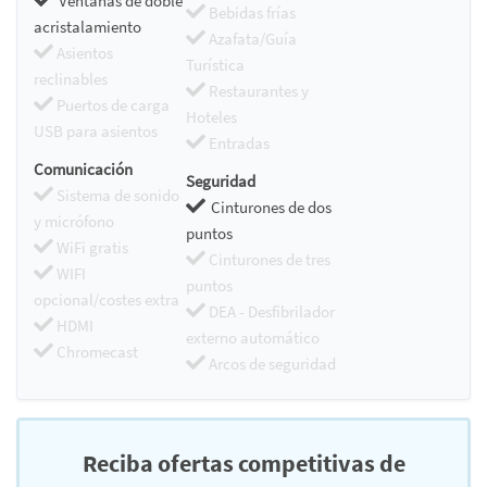
Ventanas de doble
Bebidas frías
acristalamiento
Azafata/Guía
Asientos
Turística
reclinables
Restaurantes y
Puertos de carga
Hoteles
USB para asientos
Entradas
Comunicación
Seguridad
Sistema de sonido
Cinturones de dos
y micrófono
puntos
WiFi gratis
Cinturones de tres
WIFI
puntos
opcional/costes extra
DEA - Desfibrilador
HDMI
externo automático
Chromecast
Arcos de seguridad
Reciba ofertas competitivas de