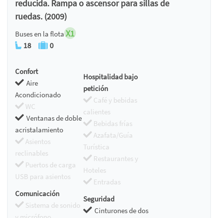
reducida. Rampa o ascensor para sillas de
ruedas. (2009)
X1
Buses en la flota
18
0
Confort
Hospitalidad bajo
Aire
petición
Acondicionado
Café y bebidas
WC
calientes
Ventanas de doble
Bebidas frías
acristalamiento
Azafata/Guía
Asientos
Turística
reclinables
Restaurantes y
Puertos de carga
Hoteles
USB para asientos
Entradas
Comunicación
Seguridad
Sistema de sonido
Cinturones de dos
y micrófono