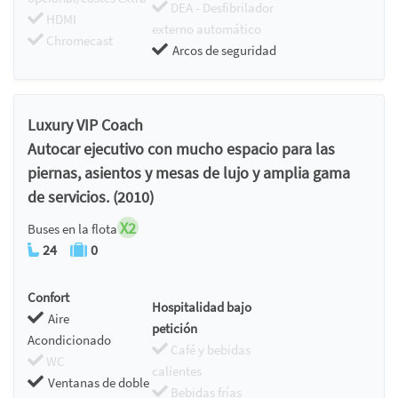
DEA - Desfibrilador
HDMI
externo automático
Chromecast
Arcos de seguridad
Luxury VIP Coach
Autocar ejecutivo con mucho espacio para las
piernas, asientos y mesas de lujo y amplia gama
de servicios. (2010)
X2
Buses en la flota
24
0
Confort
Hospitalidad bajo
Aire
petición
Acondicionado
Café y bebidas
WC
calientes
Ventanas de doble
Bebidas frías