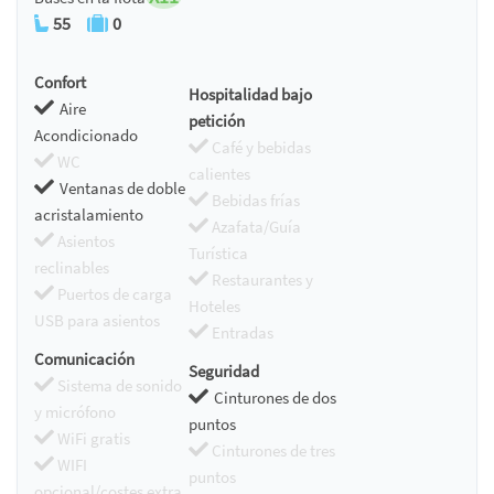
55
0
Confort
Hospitalidad bajo
Aire
petición
Acondicionado
Café y bebidas
WC
calientes
Ventanas de doble
Bebidas frías
acristalamiento
Azafata/Guía
Asientos
Turística
reclinables
Restaurantes y
Puertos de carga
Hoteles
USB para asientos
Entradas
Comunicación
Seguridad
Sistema de sonido
Cinturones de dos
y micrófono
puntos
WiFi gratis
Cinturones de tres
WIFI
puntos
opcional/costes extra