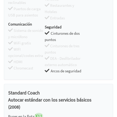
reclinables
Restaurantes y
Puertos de carga
Hoteles
USB para asientos
Entradas
Comunicación
Seguridad
Sistema de sonido
Cinturones de dos
y micrófono
puntos
WiFi gratis
Cinturones de tres
WIFI
puntos
opcional/costes extra
DEA - Desfibrilador
HDMI
externo automático
Chromecast
Arcos de seguridad
Standard Coach
Autocar estándar con los servicios básicos
(2008)
X11
Buses en la flota