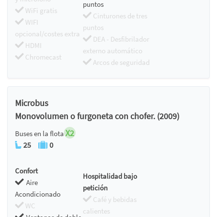
puntos
WiFi gratis
Cinturones de tres
WIFI
puntos
opcional/costes extra
DEA - Desfibrilador
HDMI
externo automático
Chromecast
Arcos de seguridad
Microbus
Monovolumen o furgoneta con chofer. (2009)
X2
Buses en la flota
25
0
Confort
Hospitalidad bajo
Aire
petición
Acondicionado
Café y bebidas
WC
calientes