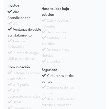
Confort
Hospitalidad bajo
Aire
petición
Acondicionado
Café y bebidas
WC
calientes
Ventanas de doble
Bebidas frías
acristalamiento
Azafata/Guía
Asientos
Turística
reclinables
Restaurantes y
Puertos de carga
Hoteles
USB para asientos
Entradas
Comunicación
Seguridad
Sistema de sonido
Cinturones de dos
y micrófono
puntos
WiFi gratis
Cinturones de tres
WIFI
puntos
opcional/costes extra
DEA - Desfibrilador
HDMI
externo automático
Chromecast