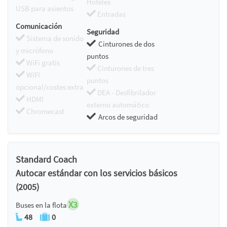
Hoteles
USB para asientos
Entradas
Comunicación
Seguridad
Sistema de sonido
Cinturones de dos
y micrófono
puntos
WiFi gratis
Cinturones de tres
WIFI
puntos
opcional/costes extra
DEA - Desfibrilador
HDMI
externo automático
Chromecast
Arcos de seguridad
Standard Coach
Autocar estándar con los servicios básicos
(2005)
X3
Buses en la flota
48
0