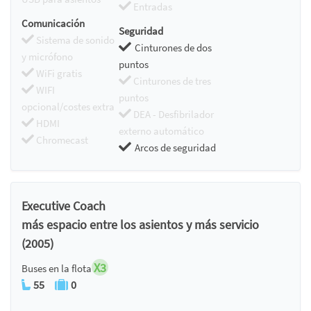
Entradas
Comunicación
Seguridad
Sistema de sonido
Cinturones de dos
y micrófono
puntos
WiFi gratis
Cinturones de tres
WIFI
puntos
opcional/costes extra
DEA - Desfibrilador
HDMI
externo automático
Chromecast
Arcos de seguridad
Executive Coach
más espacio entre los asientos y más servicio
(2005)
X3
Buses en la flota
55
0