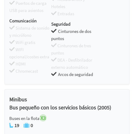
Puertos de carga
Hoteles
USB para asientos
Entradas
Comunicación
Seguridad
Sistema de sonido
Cinturones de dos
y micrófono
puntos
WiFi gratis
Cinturones de tres
WIFI
puntos
opcional/costes extra
DEA - Desfibrilador
HDMI
externo automático
Chromecast
Arcos de seguridad
Minibus
Bus pequeño con los servicios básicos (2005)
X3
Buses en la flota
19
0