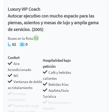
Luxury VIP Coach
Autocar ejecutivo con mucho espacio para las
piernas, asientos y mesas de lujo y amplia gama
de servicios. (2005)
X3
Buses en la flota
62
0
Confort
Hospitalidad bajo
Aire
petición
Acondicionado
Café y bebidas
WC
calientes
Ventanas de doble
Bebidas frías
acristalamiento
Azafata/Guía
Asientos
Turística
reclinables
Restaurantes y
Puertos de carga
Hoteles
USB para asientos