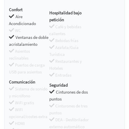
Confort
Hospitalidad bajo
Aire
petición
Acondicionado
Café y bebidas
WC
calientes
Ventanas de doble
Bebidas frías
acristalamiento
Azafata/Guía
Asientos
Turística
reclinables
Restaurantes y
Puertos de carga
Hoteles
USB para asientos
Entradas
Comunicación
Seguridad
Sistema de sonido
Cinturones de dos
y micrófono
puntos
WiFi gratis
Cinturones de tres
WIFI
puntos
opcional/costes extra
DEA - Desfibrilador
HDMI
externo automático