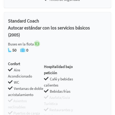
Standard Coach
Autocar estándar con los servicios básicos
(2005)
X3
Buses en la flota
50
0
Confort
Hospitalidad bajo
Aire
petición
Acondicionado
Café y bebidas
WC
calientes
Ventanas de doble
Bebidas frías
acristalamiento
Azafata/Guía
Asientos
Turística
reclinables
Restaurantes y
Puertos de carga