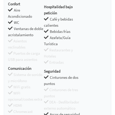
Confort
Hospitalidad bajo
Aire
petición
Acondicionado
Café y bebidas
WC
calientes
Ventanas de doble
Bebidas frías
acristalamiento
Azafata/Guía
Asientos
Turística
reclinables
Restaurantes y
Puertos de carga
Hoteles
USB para asientos
Entradas
Comunicación
Seguridad
Sistema de sonido
Cinturones de dos
y micrófono
puntos
WiFi gratis
Cinturones de tres
WIFI
puntos
opcional/costes extra
DEA - Desfibrilador
HDMI
externo automático
Chromecast
Arcos de seguridad