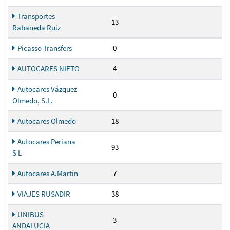
Transportes
13
Rabaneda Ruiz
Picasso Transfers
0
AUTOCARES NIETO
4
Autocares Vázquez
0
Olmedo, S.L.
Autocares Olmedo
18
Autocares Periana
93
S L
Autocares A.Martín
7
VIAJES RUSADIR
38
UNIBUS
3
ANDALUCIA