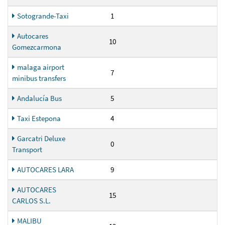
Sotogrande-Taxi
1
Autocares
10
Gomezcarmona
malaga airport
7
minibus transfers
Andalucía Bus
5
Taxi Estepona
4
Garcatri Deluxe
0
Transport
AUTOCARES LARA
9
AUTOCARES
15
CARLOS S.L.
MALIBU