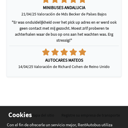
MINIBUSES ANDALUCIA
21/04/25 Valoración de Mds Becker de Países Bajos
"Er was onduidelijkheid over het pick up adres en er werd ook
geen contact met mij gezocht. Moest zrlf proberen te
achterhalen waar de bus op ons aan het wachten was. Erg
stressig!"
AUTOCARES MATEOS
14/04/25 Valoración de Richard Cohen de Reino Unido
Cookies
Contacto
Mapa del sitio
Registre su empresa de transporte
Con el fin de ofrecerle un servicio mejor, RentAutobus utiliza
Países
Blog
Sobre Nosotros