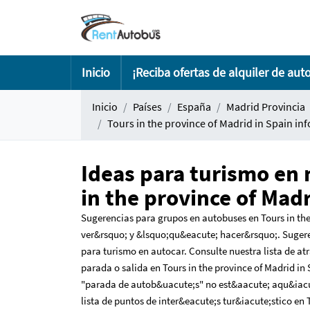
Inicio
¡Reciba ofertas de alquiler de aut
Inicio
Países
España
Madrid Provincia
Tours in the province of Madrid in Spain i
Ideas para turismo en 
in the province of Madr
Sugerencias para grupos en autobuses en Tours in the
ver&rsquo; y &lsquo;qu&eacute; hacer&rsquo;. Suger
para turismo en autocar. Consulte nuestra lista de at
parada o salida en Tours in the province of Madrid in
"parada de autob&uacute;s" no est&aacute; aqu&iacut
lista de puntos de inter&eacute;s tur&iacute;stico en 