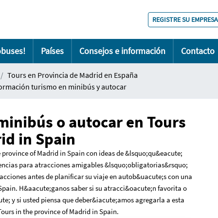
REGISTRE SU EMPRESA
obuses!
Países
Consejos e información
Contacto
Tours en Provincia de Madrid en España
nformación turismo en minibús y autocar
minibús o autocar en Tours
id in Spain
 province of Madrid in Spain con ideas de &lsquo;qu&eacute;
encias para atracciones amigables &lsquo;obligatorias&rsquo;
racciones antes de planificar su viaje en autob&uacute;s con una
 Spain. H&aacute;ganos saber si su atracci&oacute;n favorita o
e; y si usted piensa que deber&iacute;amos agregarla a esta
Tours in the province of Madrid in Spain.