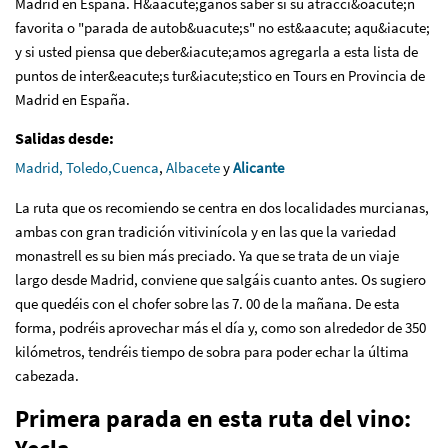
Madrid en España. H&aacute;ganos saber si su atracci&oacute;n
favorita o "parada de autob&uacute;s" no est&aacute; aqu&iacute;
y si usted piensa que deber&iacute;amos agregarla a esta lista de
puntos de inter&eacute;s tur&iacute;stico en Tours en Provincia de
Madrid en España.
Salidas desde:
Madrid,
Toledo,
Cuenca
,
Albacete
y
Alicante
La ruta que os recomiendo se centra en dos localidades murcianas,
ambas con gran tradición vitivinícola y en las que la variedad
monastrell es su bien más preciado. Ya que se trata de un viaje
largo desde Madrid, conviene que salgáis cuanto antes. Os sugiero
que quedéis con el chofer sobre las 7. 00 de la mañana. De esta
forma, podréis aprovechar más el día y, como son alrededor de 350
kilómetros, tendréis tiempo de sobra para poder echar la última
cabezada.
Primera parada en esta ruta del vino: