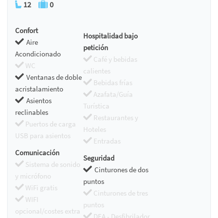
12
0
Confort
Hospitalidad bajo
Aire
petición
Acondicionado
Café y bebidas
WC
calientes
Ventanas de doble
Bebidas frías
acristalamiento
Azafata/Guía
Asientos
Turística
reclinables
Restaurantes y
Puertos de carga
Hoteles
USB para asientos
Entradas
Comunicación
Seguridad
Sistema de sonido
Cinturones de dos
y micrófono
puntos
WiFi gratis
Cinturones de tres
WIFI
puntos
opcional/costes extra
DEA - Desfibrilador