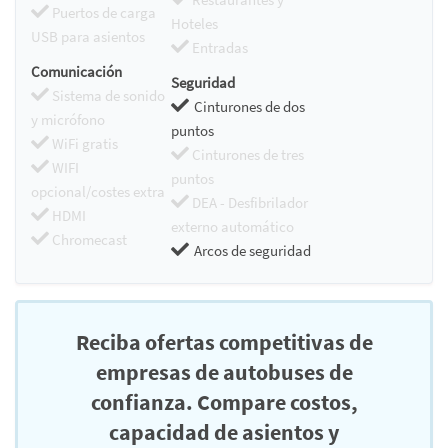
Puertos de carga
Hoteles
USB para asientos
Entradas
Comunicación
Seguridad
Sistema de sonido
Cinturones de dos
y micrófono
puntos
WiFi gratis
Cinturones de tres
WIFI
puntos
opcional/costes extra
DEA - Desfibrilador
HDMI
externo automático
Chromecast
Arcos de seguridad
Reciba ofertas competitivas de
empresas de autobuses de
confianza. Compare costos,
capacidad de asientos y