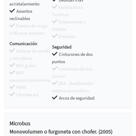
acristalamiento
Azafata/Guía
Asientos
Turística
reclinables
Restaurantes y
Puertos de carga
Hoteles
USB para asientos
Entradas
Comunicación
Seguridad
Sistema de sonido
Cinturones de dos
y micrófono
puntos
WiFi gratis
Cinturones de tres
WIFI
puntos
opcional/costes extra
DEA - Desfibrilador
HDMI
externo automático
Chromecast
Arcos de seguridad
Microbus
Monovolumen o furgoneta con chofer. (2005)