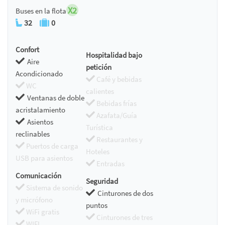
X2
Buses en la flota
32
0
Confort
Hospitalidad bajo
Aire
petición
Acondicionado
Café y bebidas
WC
calientes
Ventanas de doble
Bebidas frías
acristalamiento
Azafata/Guía
Asientos
Turística
reclinables
Restaurantes y
Puertos de carga
Hoteles
USB para asientos
Entradas
Comunicación
Seguridad
Sistema de sonido
Cinturones de dos
y micrófono
puntos
WiFi gratis
Cinturones de tres
WIFI