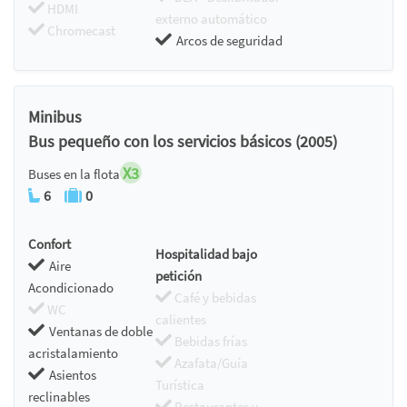
HDMI
externo automático
Chromecast
Arcos de seguridad
Minibus
Bus pequeño con los servicios básicos (2005)
X3
Buses en la flota
6
0
Confort
Hospitalidad bajo
Aire
petición
Acondicionado
Café y bebidas
WC
calientes
Ventanas de doble
Bebidas frías
acristalamiento
Azafata/Guía
Asientos
Turística
reclinables
Restaurantes y