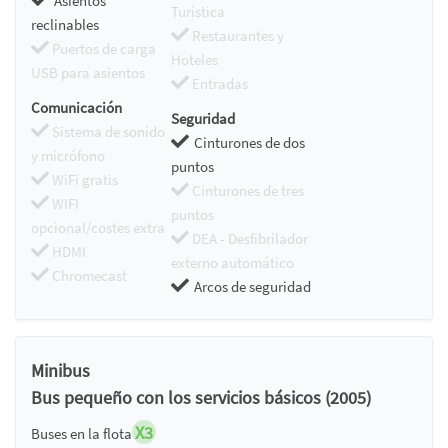
Asientos
Turística
reclinables
Restaurantes y
Puertos de carga
Hoteles
USB para asientos
Entradas
Comunicación
Seguridad
Sistema de sonido
Cinturones de dos
y micrófono
puntos
WiFi gratis
Cinturones de tres
WIFI
puntos
opcional/costes extra
DEA - Desfibrilador
HDMI
externo automático
Chromecast
Arcos de seguridad
Minibus
Bus pequeño con los servicios básicos (2005)
X3
Buses en la flota