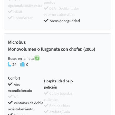
puntos
opcional/costes extra
DEA - Desfibrilador
HDMI
externo automático
Chromecast
Arcos de seguridad
Microbus
Monovolumen o furgoneta con chofer. (2005)
X3
Buses en la flota
24
0
Confort
Hospitalidad bajo
Aire
petición
Acondicionado
Café y bebidas
WC
calientes
Ventanas de doble
Bebidas frías
acristalamiento
Azafata/Guía