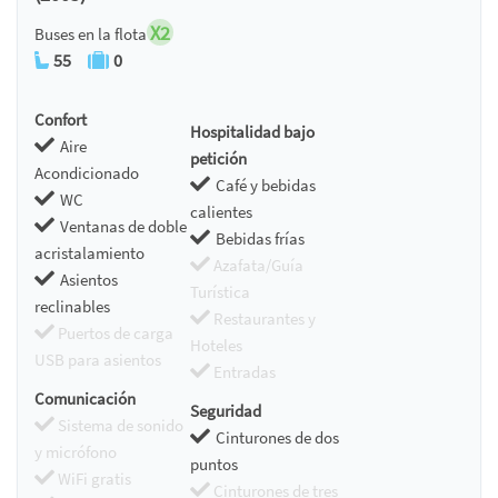
X2
Buses en la flota
55
0
Confort
Hospitalidad bajo
Aire
petición
Acondicionado
Café y bebidas
WC
calientes
Ventanas de doble
Bebidas frías
acristalamiento
Azafata/Guía
Asientos
Turística
reclinables
Restaurantes y
Puertos de carga
Hoteles
USB para asientos
Entradas
Comunicación
Seguridad
Sistema de sonido
Cinturones de dos
y micrófono
puntos
WiFi gratis
Cinturones de tres