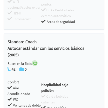
WIFI
puntos
opcional/costes extra
DEA - Desfibrilador
HDMI
externo automático
Chromecast
Arcos de seguridad
Standard Coach
Autocar estándar con los servicios básicos
(2005)
X2
Buses en la flota
42
0
Confort
Hospitalidad bajo
Aire
petición
Acondicionado
Café y bebidas
WC
calientes
Ventanas de doble
Bebidas frías