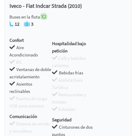
Iveco - Fiat Indcar Strada (2010)
X2
Buses en la flota
12
3
Confort
Hospitalidad bajo
Aire
petición
Acondicionado
Café y bebidas
WC
calientes
Ventanas de doble
Bebidas frías
acristalamiento
Azafata/Guía
Asientos
Turística
reclinables
Restaurantes y
Puertos de carga
Hoteles
USB para asientos
Entradas
Comunicación
Seguridad
Sistema de sonido
Cinturones de dos
y micrófono
puntos