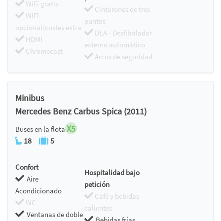
WiFi gratis
Cinturones de tres
WIFI
puntos
opcional/costes extra
DEA - Desfibrilador
HDMI
externo automático
Chromecast
Arcos de seguridad
Minibus
Mercedes Benz Carbus Spica (2011)
X5
Buses en la flota
18
5
Confort
Hospitalidad bajo
Aire
petición
Acondicionado
Café y bebidas
WC
calientes
Ventanas de doble
Bebidas frías