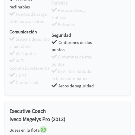
Turística
reclinables
Restaurantes y
Puertos de carga
Hoteles
USB para asientos
Entradas
Comunicación
Seguridad
Sistema de sonido
Cinturones de dos
y micrófono
puntos
WiFi gratis
Cinturones de tres
WIFI
puntos
opcional/costes extra
DEA - Desfibrilador
HDMI
externo automático
Chromecast
Arcos de seguridad
Executive Coach
Iveco Magelys Pro (2013)
X9
Buses en la flota