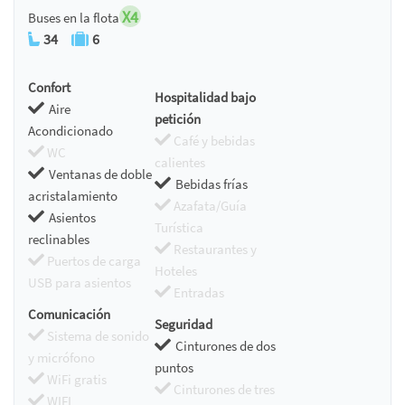
X4
Buses en la flota
34
6
Confort
Hospitalidad bajo
Aire
petición
Acondicionado
Café y bebidas
WC
calientes
Ventanas de doble
Bebidas frías
acristalamiento
Azafata/Guía
Asientos
Turística
reclinables
Restaurantes y
Puertos de carga
Hoteles
USB para asientos
Entradas
Comunicación
Seguridad
Sistema de sonido
Cinturones de dos
y micrófono
puntos
WiFi gratis
Cinturones de tres
WIFI