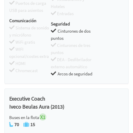
Puertos de carga
Hoteles
USB para asientos
Entradas
Comunicación
Seguridad
Sistema de sonido
Cinturones de dos
y micrófono
puntos
WiFi gratis
Cinturones de tres
WIFI
puntos
opcional/costes extra
DEA - Desfibrilador
HDMI
externo automático
Chromecast
Arcos de seguridad
Executive Coach
Iveco Beulas Aura (2013)
X1
Buses en la flota
70
15