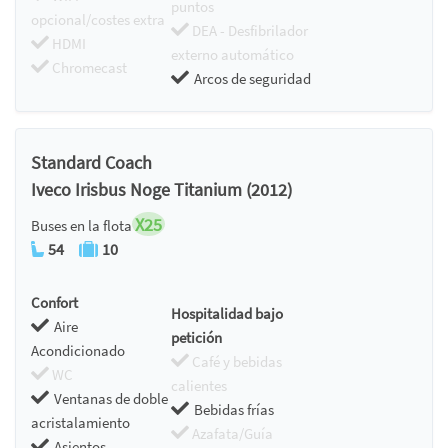
puntos
opcional/costes extra
DEA - Desfibrilador
HDMI
externo automático
Chromecast
Arcos de seguridad
Standard Coach
Iveco Irisbus Noge Titanium (2012)
X25
Buses en la flota
54
10
Confort
Hospitalidad bajo
Aire
petición
Acondicionado
Café y bebidas
WC
calientes
Ventanas de doble
Bebidas frías
acristalamiento
Azafata/Guía
Asientos