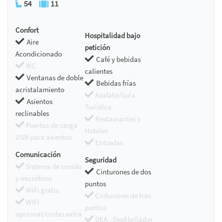
54
11
Confort
Hospitalidad bajo
Aire
petición
Acondicionado
Café y bebidas
WC
calientes
Ventanas de doble
Bebidas frías
acristalamiento
Azafata/Guía
Asientos
Turística
reclinables
Restaurantes y
Puertos de carga
Hoteles
USB para asientos
Entradas
Comunicación
Seguridad
Sistema de sonido
Cinturones de dos
y micrófono
puntos
WiFi gratis
Cinturones de tres
WIFI
puntos
opcional/costes extra
DEA - Desfibrilador