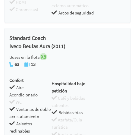
HDMI
externo automático
Chromecast
Arcos de seguridad
Standard Coach
Iveco Beulas Aura (2011)
X8
Buses en la flota
63
13
Confort
Hospitalidad bajo
Aire
petición
Acondicionado
Café y bebidas
WC
calientes
Ventanas de doble
Bebidas frías
acristalamiento
Azafata/Guía
Asientos
Turística
reclinables
Restaurantes y