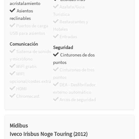
acristalamiento
Azafata/Guía
Asientos
Turística
reclinables
Restaurantes y
Puertos de carga
Hoteles
USB para asientos
Entradas
Comunicación
Seguridad
Sistema de sonido
Cinturones de dos
y micrófono
puntos
WiFi gratis
Cinturones de tres
WIFI
puntos
opcional/costes extra
DEA - Desfibrilador
HDMI
externo automático
Chromecast
Arcos de seguridad
Midibus
Iveco Irisbus Noge Touring (2012)