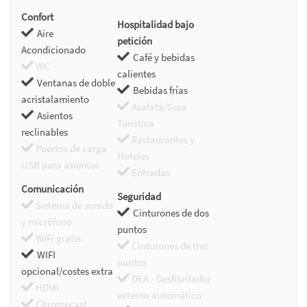
Confort
Hospitalidad bajo
Aire
petición
Acondicionado
Café y bebidas
WC
calientes
Ventanas de doble
Bebidas frías
acristalamiento
Azafata/Guía
Asientos
Turística
reclinables
Restaurantes y
Puertos de carga
Hoteles
USB para asientos
Entradas
Comunicación
Seguridad
Sistema de sonido
Cinturones de dos
y micrófono
puntos
WiFi gratis
Cinturones de tres
WIFI
puntos
opcional/costes extra
DEA - Desfibrilador
HDMI
externo automático
Chromecast