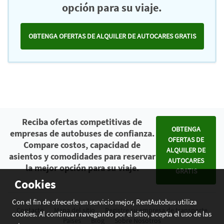
opción para su viaje.
OBTENGA OFERTAS DE ALQUILER DE AUTOCARES GRATIS
Reciba ofertas competitivas de
OBTENGA
empresas de autobuses de confianza.
OFERTAS DE
Compare costos, capacidad de
ALQUILER DE
asientos y comodidades para reservar
AUTOCARES
la mejor opción para su viaje.
GRATIS
Cookies
Con el fin de ofrecerle un servicio mejor, RentAutobus utiliza
Contacto
Mapa del sitio
Registre su empresa de transporte
cookies. Al continuar navegando por el sitio, acepta el uso de las
Países
Blog
Sobre Nosotros