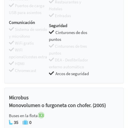
Restaurantes y
Puertos de carga
Hoteles
USB para asientos
Entradas
Comunicación
Seguridad
Sistema de sonido
Cinturones de dos
y micrófono
puntos
WiFi gratis
Cinturones de tres
WIFI
puntos
opcional/costes extra
DEA - Desfibrilador
HDMI
externo automático
Chromecast
Arcos de seguridad
Microbus
Monovolumen o furgoneta con chofer. (2005)
X3
Buses en la flota
35
0