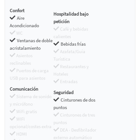
Confort
Hospitalidad bajo
Aire
petición
Acondicionado
Café y bebidas
WC
calientes
Ventanas de doble
Bebidas frías
acristalamiento
Azafata/Guía
Asientos
Turística
reclinables
Restaurantes y
Puertos de carga
Hoteles
USB para asientos
Entradas
Comunicación
Seguridad
Sistema de sonido
Cinturones de dos
y micrófono
puntos
WiFi gratis
Cinturones de tres
WIFI
puntos
opcional/costes extra
DEA - Desfibrilador
HDMI
externo automático