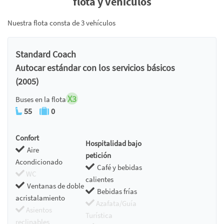
flota y vehículos
Nuestra flota consta de 3 vehículos
Standard Coach
Autocar estándar con los servicios básicos
(2005)
X3
Buses en la flota
55
0
Confort
Hospitalidad bajo
Aire
petición
Acondicionado
Café y bebidas
WC
calientes
Ventanas de doble
Bebidas frías
acristalamiento
Azafata/Guía
Asientos
Turística
reclinables