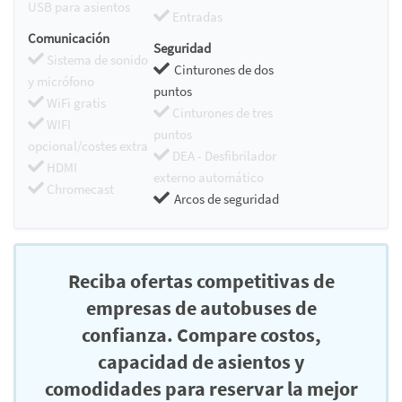
USB para asientos
Entradas
Comunicación
Seguridad
Sistema de sonido
Cinturones de dos
y micrófono
puntos
WiFi gratis
Cinturones de tres
WIFI
puntos
opcional/costes extra
DEA - Desfibrilador
HDMI
externo automático
Chromecast
Arcos de seguridad
Reciba ofertas competitivas de
empresas de autobuses de
confianza. Compare costos,
capacidad de asientos y
comodidades para reservar la mejor