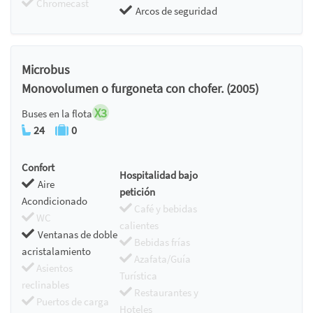
Chromecast
Arcos de seguridad
Microbus
Monovolumen o furgoneta con chofer. (2005)
X3
Buses en la flota
24
0
Confort
Hospitalidad bajo
Aire
petición
Acondicionado
Café y bebidas
WC
calientes
Ventanas de doble
Bebidas frías
acristalamiento
Azafata/Guía
Asientos
Turística
reclinables
Restaurantes y
Puertos de carga
Hoteles