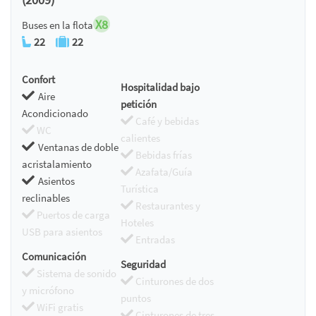
X8
Buses en la flota
22
22
Confort
Hospitalidad bajo
Aire
petición
Acondicionado
Café y bebidas
WC
calientes
Ventanas de doble
Bebidas frías
acristalamiento
Azafata/Guía
Asientos
Turística
reclinables
Restaurantes y
Puertos de carga
Hoteles
USB para asientos
Entradas
Comunicación
Seguridad
Sistema de sonido
Cinturones de dos
y micrófono
puntos
WiFi gratis
Cinturones de tres