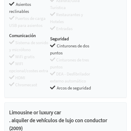
Azafata/Guía
Asientos
Turística
reclinables
Restaurantes y
Puertos de carga
Hoteles
USB para asientos
Entradas
Comunicación
Seguridad
Sistema de sonido
Cinturones de dos
y micrófono
puntos
WiFi gratis
Cinturones de tres
WIFI
puntos
opcional/costes extra
DEA - Desfibrilador
HDMI
externo automático
Chromecast
Arcos de seguridad
Limousine or luxury car
. alquiler de vehículos de lujo con conductor
(2009)