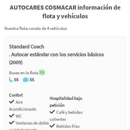
Anterior
Siguie
AUTOCARES COSMACAR información de
flota y vehículos
Nuestra flota consta de 4 vehículos
Standard Coach
. Autocar estándar con los servicios básicos
(2009)
X8
Buses en la flota
55
55
Confort
Hospitalidad bajo
Aire
petición
Acondicionado
Café y bebidas
WC
calientes
Ventanas de doble
Bebidas frías
acristalamiento