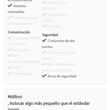
Azafata/Guía
Asientos
Turística
reclinables
Restaurantes y
Puertos de carga
Hoteles
USB para asientos
Entradas
Comunicación
Seguridad
Sistema de sonido
Cinturones de dos
y micrófono
puntos
WiFi gratis
Cinturones de tres
WIFI
puntos
opcional/costes extra
DEA - Desfibrilador
HDMI
externo automático
Chromecast
Arcos de seguridad
Midibus
, Autocar algo más pequeño que el estándar
(2009)