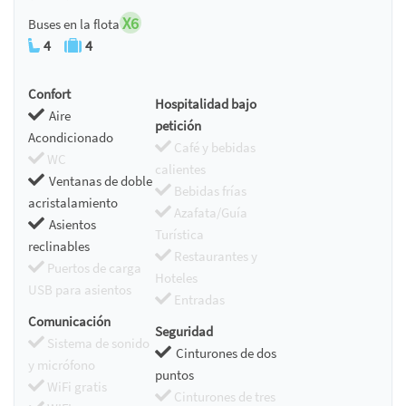
X6
Buses en la flota
4
4
Confort
Hospitalidad bajo
Aire
petición
Acondicionado
Café y bebidas
WC
calientes
Ventanas de doble
Bebidas frías
acristalamiento
Azafata/Guía
Asientos
Turística
reclinables
Restaurantes y
Puertos de carga
Hoteles
USB para asientos
Entradas
Comunicación
Seguridad
Sistema de sonido
Cinturones de dos
y micrófono
puntos
WiFi gratis
Cinturones de tres