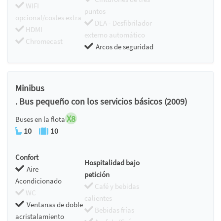
WIFI
puntos
opcional/costes extra
DEA - Desfibrilador
HDMI
externo automático
Chromecast
Arcos de seguridad
Minibus
. Bus pequeño con los servicios básicos (2009)
X8
Buses en la flota
10
10
Confort
Hospitalidad bajo
Aire
petición
Acondicionado
Café y bebidas
WC
calientes
Ventanas de doble
Bebidas frías
acristalamiento