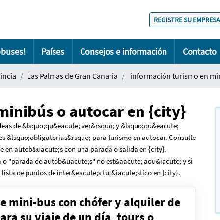
REGISTRE SU EMPRESA
obuses!
Países
Consejos e información
Contacto
incia
Las Palmas de Gran Canaria
información turismo en min
minibús o autocar en {city}
ideas de &lsquo;qu&eacute; ver&rsquo; y &lsquo;qu&eacute;
s &lsquo;obligatorias&rsquo; para turismo en autocar. Consulte
aje en autob&uacute;s con una parada o salida en {city}.
a o "parada de autob&uacute;s" no est&aacute; aqu&iacute; y si
ista de puntos de inter&eacute;s tur&iacute;stico en {city}.
de mini-bus con chófer y alquiler de
ra su viaje de un día, tours o