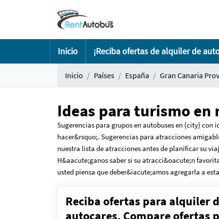
Inicio
¡Reciba ofertas de alquiler de aut
Inicio
Países
España
Gran Canaria Prov
Ideas para turismo en 
Sugerencias para grupos en autobuses en {city} con 
hacer&rsquo;. Sugerencias para atracciones amigable
nuestra lista de atracciones antes de planificar su vi
H&aacute;ganos saber si su atracci&oacute;n favorit
usted piensa que deber&iacute;amos agregarla a esta l
Reciba ofertas para alquiler 
autocares. Compare ofertas pa